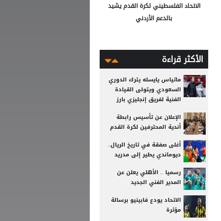
الاتحاد الفلسطيني لكرة القدم يشيد
بالدعم الأردني
الأكثر قراءة
ماتياس يايسله يترك الدوري
السعودي ويتولى القيادة
الفنية لفريق إنجليزي بارز
الإعلان عن تأسيس رابطة
أندية المحترفين لكرة القدم
أغلى صفقة في تاريخ الريال..
ديوماندي يطير إلى مدريد
رسميا .. الأهلي يعلن عن
المدير الفني الجديد
الاتحاد يودع فابينيو برسالة
مؤثرة