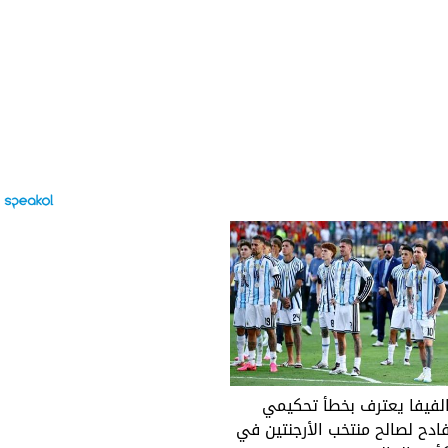
لفيفا يعترف بخطأ تحكيمي
ادح لصالح منتخب الأرجنتين في