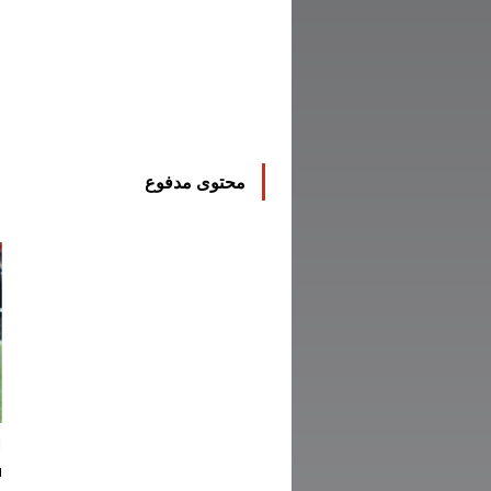
محتوى مدفوع
ا
ف