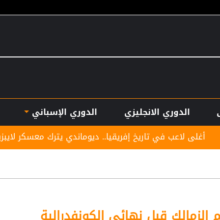
الدوري الانجليزي
الدوري الإسباني
ريخ إفريقيا.. ديوماندي يترك معسكر لايبزيغ للانضمام لريال م
 الزمالك قبل نهائي الكونفدرالية