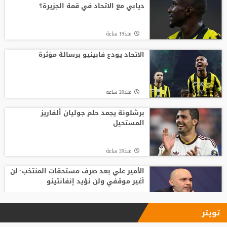
ديابي مع الاتحاد في قمة الجزيرة؟
منذ24 ساعة
منذ19 ساعة
أغلى لاعب في تاريخ إفريقيا.. ديوماندي يترك
معسكر لايبزيغ للانضمام لريال مدريد
الاتحاد يودع فابينيو برسالة مؤثرة
منذ23 ساعة
منذ20 ساعة
الاتحاد الأوروبي لكرة القدم يتمسّك
بمقاطعته بطولات كأس العالم
برشلونة يجمد حلم جوليان ألفاريز
المستحيل
منذ23 ساعة
منذ20 ساعة
الأمير علي بعد صرف مستحقات المنتخب: لن
أغير موقفي ولن نؤيد إنفانتينو
منذ21 ساعة
تويتر