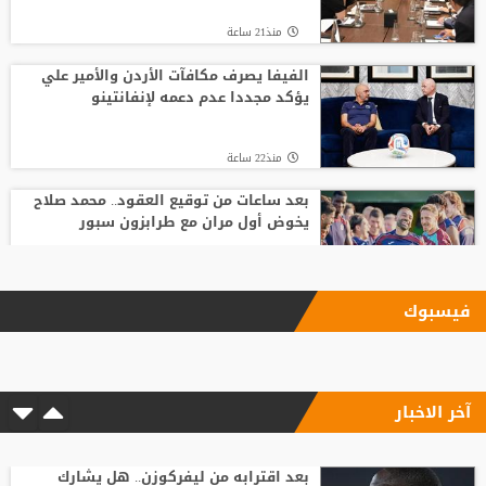
منذ21 ساعة
الفيفا يصرف مكافآت الأردن والأمير علي
يؤكد مجددا عدم دعمه لإنفانتينو
منذ22 ساعة
بعد ساعات من توقيع العقود.. محمد صلاح
يخوض أول مران مع طرابزون سبور
منذ21 ساعة
فيسبوك
الاتحاد يودع فابينيو برسالة مؤثرة
آخر الاخبار
منذ20 ساعة
وسط صراع برشلونة وريال مدريد على ضمه..
رودري يحسم قراره ويختار وجهته المقبلة
بعد اقترابه من ليفركوزن.. هل يشارك