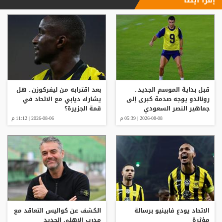
قبل بداية الموسم الجديد..
بعد اقترابه من ليفركوزن.. هل
رونالدو يوجه صدمة كبرى إلى
يشارك ديابي مع الاتحاد في
جماهير النصر السعودي
قمة الجزيرة؟
2026-08-08 | 05:39 م
2026-08-06 | 11:12 م
الاتحاد يودع فابينيو برسالة
الكشف عن كواليس التعاقد مع
مؤثرة
مدرب الاهلي الجديد