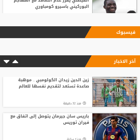
الفيصلي يقرر عدم التعاقد مع المهاجم
البوركيني باسيرو كومباوري
منذ8 ساعة
فيسبوك
ليفربول يحسم صفقة أراخو لاعب برشلونة
آخر الاخبار
منذ3 ساعة
الاتحاد الإنجليزي يقر قواعد جديدة بعد
مأساة وفاة لاعب شاب
زين الدين زيدان الكولومبي .. موهبة
صاعدة تستعد لتقديم نفسها للعالم
منذ9 ساعة
منذ 32 دقيقة
باريس سان جيرمان يتوصل إلى اتفاق مع
فيران توريس
باريس سان جيرمان يتوصل إلى اتفاق مع
فيران توريس
منذ1 ساعة
منذ1 ساعة