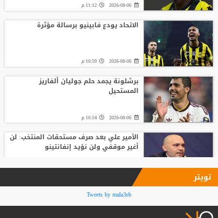
2026-08-06
11:12 م
الاتحاد يودع فابينيو برسالة مؤثرة
2026-08-06
10:59 م
برشلونة يجمد حلم جوليان ألفاريز
المستحيل
2026-08-06
10:54 م
الأمير علي بعد صرف مستحقات المنتخب: لن
أغير موقفي ولن نؤيد إنفانتينو
2026-08-06
09:33 م
تويتر
فينيسيوس جونيور يمدد عقده مع ريال
Tweets by mala3eb
مدريد حتى 2032