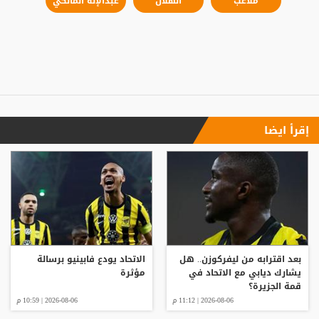
ملاعب
الهلال
عبدالإله المالكي
إقرأ ايضا
بعد اقترابه من ليفركوزن.. هل
الاتحاد يودع فابينيو برسالة
يشارك ديابي مع الاتحاد في
مؤثرة
قمة الجزيرة؟
2026-08-06 | 11:12 م
2026-08-06 | 10:59 م