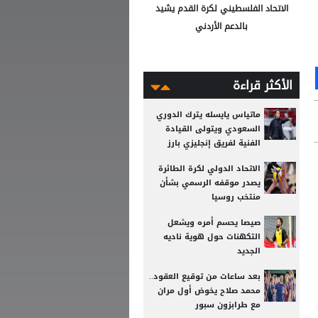
الاتحاد الفلسطيني لكرة القدم يشيد
بالدعم الأردني
Ou
S
الأكثر قراءة
ماتياس يايسله يترك الدوري
السعودي ويتولى القيادة
الفنية لفريق إنجليزي بارز
الاتحاد الدولي لكرة الطائرة
يصدر موقفه الرسمي بشأن
منتخب روسيا
صيصا يحسم أمره ويشعل
التكهنات حول هوية ناديه
الجديد
بعد ساعات من توقيع العقود..
محمد صلاح يخوض أول مران
مع طرابزون سبور