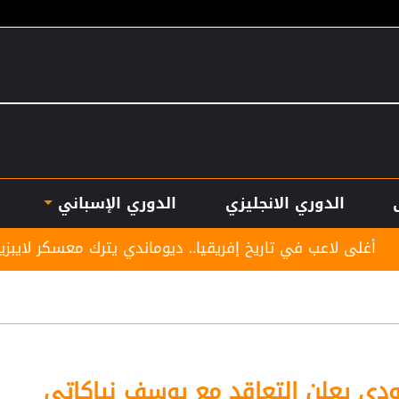
الدوري الانجليزي
الدوري الإسباني
يخ إفريقيا.. ديوماندي يترك معسكر لايبزيغ للانضمام لريال مدر
عودي يعلن التعاقد مع يوسف نياكاتي