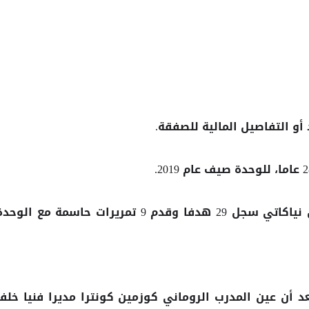
أو التفاصيل المالية للصفقة.
وبحسب موقع ”transfermarkt“، فإن نياكاتي سجل 29 هدفا وقدم 9 تمريرات حاسمة مع الوح
عد أن عين المدرب الروماني كوزمين كونترا مديرا فنيا خلفا