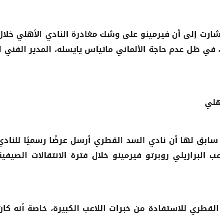
شارت إلى أن فيرمينو على وشك مغادرة النادي
خلال
الأهلي
، في ظل عدم حاجة الألماني ماتياس يايسله، المدير الفني لـ
هلي
سابق لها أن نادي
أرسل عرضًا رسميًا للنادي
السد القطري
ب البرازيلي
خلال فترة الانتقالات الصيفية
روبرتو فيرمينو
لقطري للاستفادة من خبرات اللاعب الكبيرة، خاصة أنه كان