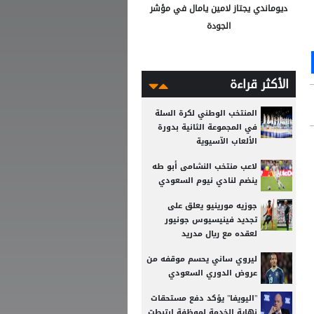
ديوماندي يجتاز لامين يامال في مؤشر
الجودة
Ou
S
الأكثر قراءة
المنتخب الوطني لكرة السلة
في المجموعة الثانية بدورة
الألعاب الآسيوية
لاعب منتخب النشامى أبو طه
ينضم لنادي نيوم السعودي
جوزيه مورينيو يعلق على
تجديد فينيسيوس جونيور
لعقده مع ريال مدريد
ليروي ساني يحسم موقفه من
عروض الدوري السعودي
"اليويفا" يؤكد دفع مستحقات
نهاية الخدمة لموظفة ارتبطت