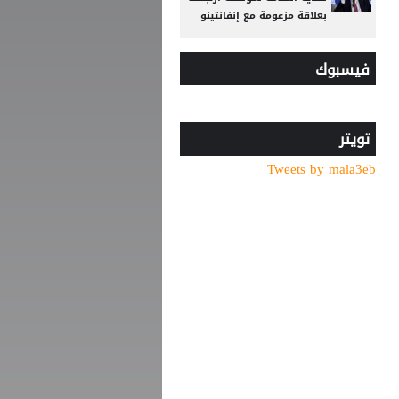
بعلاقة مزعومة مع إنفانتينو
شلباية يشعل ديربي الوحدات
فيسبوك
والفيصلي مبكرًا برسالة نارية
انطلاق منافسات بطولة
الحسن الدولية العاشرة
للتايكواندو
تويتر
Tweets by mala3eb
افتتاح دورة "سبارتاكياد
شعوب روسيا" 2026 في
يكاترينبورغ
الاتحاد يواصل صدارة الدوري
النسوي تحت 14
زين الدين زيدان الكولومبي ..
موهبة صاعدة تستعد لتقديم
نفسها للعالم