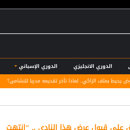
الدوري الانجليزي
الدوري الإسباني
ي.. لماذا تأخر تقديمه مدربا للنشامى؟
لوكوموتيف ي
 على قبول عرض هذا النادي .. "انتهت