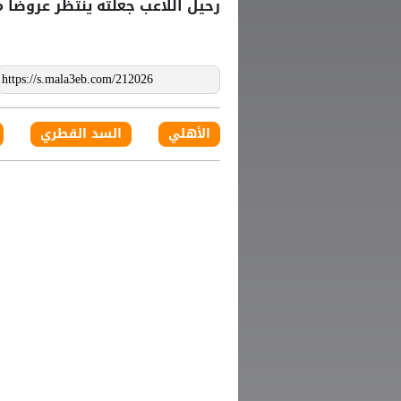
رحيل اللاعب جعلته ينتظر عروضًا م
الأهلي
السد القطري