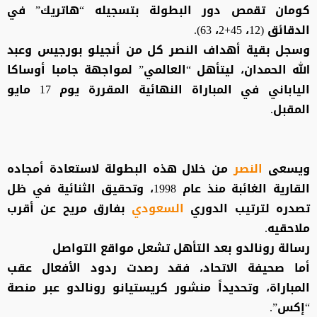
كومان تقمص دور البطولة بتسجيله “هاتريك” في
الدقائق (12، 45+2، 63).
وسجل بقية أهداف النصر كل من أنجيلو بورجيس وعبد
الله الحمدان، ليتأهل “العالمي” لمواجهة جامبا أوساكا
الياباني في المباراة النهائية المقررة يوم 17 مايو
المقبل.
ويسعى
النصر
من خلال هذه البطولة لاستعادة أمجاده
القارية الغائبة منذ عام 1998، وتحقيق الثنائية في ظل
تصدره لترتيب الدوري
السعودي
بفارق مريح عن أقرب
ملاحقيه.
رسالة رونالدو بعد التأهل تشعل مواقع التواصل
أما صحيفة الاتحاد، فقد رصدت ردود الأفعال عقب
المباراة، وتحديداً منشور كريستيانو رونالدو عبر منصة
“إكس”.