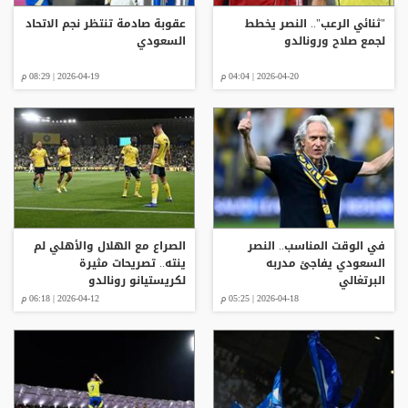
"ثنائي الرعب".. النصر يخطط
عقوبة صادمة تنتظر نجم الاتحاد
لجمع صلاح ورونالدو
السعودي
2026-04-20 | 04:04 م
2026-04-19 | 08:29 م
في الوقت المناسب.. النصر
الصراع مع الهلال والأهلي لم
السعودي يفاجئ مدربه
ينته.. تصريحات مثيرة
البرتغالي
لكريستيانو رونالدو
2026-04-18 | 05:25 م
2026-04-12 | 06:18 م