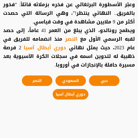
وعبّر الأسطورة البرتغالي عن فخره بزملائه قائلاً: “فخور
بالفريق.. النهائي ينتظر!”، وهي الرسالة التي حصدت
أكثر من 9 ملايين مشاهدة في وقت قياسي.
ويطمح رونالدو، الذي يبلغ من العمر 41 عاماً، إلى حصد
لقبه الرسمي الأول مع
النصر
منذ انضمامه للفريق في
عام 2023، حيث يمثل نهائي
دوري أبطال آسيا
2 فرصة
ذهبية له لتدوين اسمه في سجلات الكرة الآسيوية بعد
مسيرة حافلة بالإنجازات في أوروبا.
دبي
السعودي
النصر
دوري أبطال آسيا