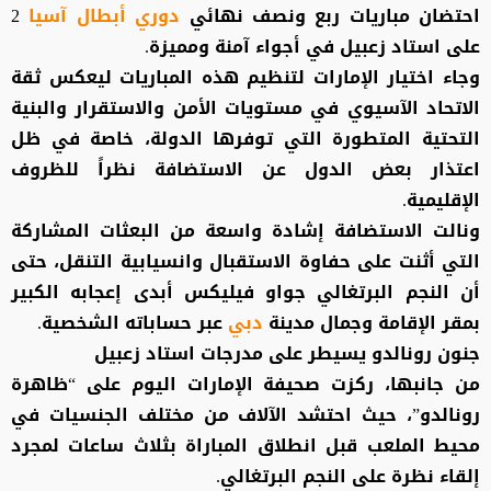
احتضان مباريات ربع ونصف نهائي
دوري أبطال آسيا
2
على استاد زعبيل في أجواء آمنة ومميزة.
وجاء اختيار الإمارات لتنظيم هذه المباريات ليعكس ثقة
الاتحاد الآسيوي في مستويات الأمن والاستقرار والبنية
التحتية المتطورة التي توفرها الدولة، خاصة في ظل
اعتذار بعض الدول عن الاستضافة نظراً للظروف
الإقليمية.
ونالت الاستضافة إشادة واسعة من البعثات المشاركة
التي أثنت على حفاوة الاستقبال وانسيابية التنقل، حتى
أن النجم البرتغالي جواو فيليكس أبدى إعجابه الكبير
بمقر الإقامة وجمال مدينة
دبي
عبر حساباته الشخصية.
جنون رونالدو يسيطر على مدرجات استاد زعبيل
من جانبها، ركزت صحيفة الإمارات اليوم على “ظاهرة
رونالدو”، حيث احتشد الآلاف من مختلف الجنسيات في
محيط الملعب قبل انطلاق المباراة بثلاث ساعات لمجرد
إلقاء نظرة على النجم البرتغالي.