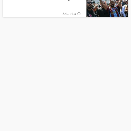
منذ18 ساعة
منذ7 ساعة
قنبلة في ميركاتو الهلال.. عرض رسمي يُربك
حسابات مالكوم!
ضربة أوروبية.. مقترح إنفانتينو يلقى رفضًا
جديدًا
منذ21 ساعة
منذ8 ساعة
من الأهلي السعودي للبريميرليج.. يايسله
يقود نيوكاسل رسميًا
بدون مقابل.. بطل العالم السابق ينضم إلى
الدوري السعودي
منذ9 ساعة
منذ9 ساعة
من الأهلي السعودي للبريميرليج.. يايسله
يقود نيوكاسل رسميًا
منذ9 ساعة
تويتر
أول صفقة أجنبية.. الاتحاد يعلن تعاقده مع
Tweets by mala3eb