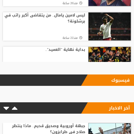
منذ20 ساعة
ليس لامين يامال.. من يتقاضى أكبر راتب في
برشلونة؟
منذ22 ساعة
بداية نهاية "العميد"..
منذ20 ساعة
فيسبوك
بأرقام استثنائية.. هل يكون كوبارسي
مفاجأة الكرة الذهبية؟
آخر الاخبار
منذ11 ساعة
رد صادم من نجم ريال مدريد على عرض
سعودي !!
جبهة أوروبية وصديق قديم.. ماذا ينتظر
صلاح في طرابزون؟