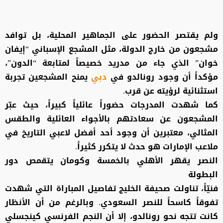
ولم يقتصر الحضور على الجماهير المحلية، بل توافد
مشجعون من خارج الدولة، مثل المشجع الإسباني “إيفان
خوان” الذي جاء من مدريد خصيصاً لمتابعة “الدون”،
مؤكداً أن وجود رونالدو في
دبي
يمنح المشجعين تجربة
استثنائية لرؤيته عن قرب.
كما شهدت المدرجات حضوراً عائلياً كبيراً، حيث عبّر
المشجعون عن سعادتهم بالأجواء العائلية والطقس
المثالي، معتبرين أن وجود أحد أفضل لاعبي التاريخ في
ملاعب الإمارات هو حدث لا يتكرر كثيراً.
النصر يقهر الأهلي بالخمسة وكومان يتقمص دور
البطولة
فنيّاً، تناولت صحيفة الخليج تفاصيل المباراة التي شهدت
تفوقاً كاسحاً للنصر السعودي. وبالرغم من أن الأنظار
كانت تتجه نحو رونالدو، إلا أن النجم الفرنسي كينجسلي