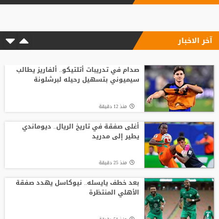
17 مليون يورو سنويا.. صلاح يصل إسطنبول
لإتمام انتقاله إلى طرابزون
آخر الاخبار
منذ20 ساعة
6 أسئلة محورية تنتظر بادو الزاكي مع منتخب
الأردن
صدام في تدريبات أتلتيكو.. ألفاريز يطالب
سيميوني بتسهيل رحيله لبرشلونة
منذ23 ساعة
منذ 12 دقيقة
بعد حسم صفقة صلاح.. طرابزون سبور يكثف
ضغطه لضم نجم الهلال
أغلى صفقة في تاريخ الريال.. ديوماندي
يطير إلى مدريد
منذ21 ساعة
منذ 25 دقيقة
الصاعقة تضرب الملعب مباشرة.. وفاة لاعب
شاب أمام أعين الجماهير
بعد خطف يايسله.. نيوكاسل يهدد صفقة
الأهلي المنتظرة
منذ19 ساعة