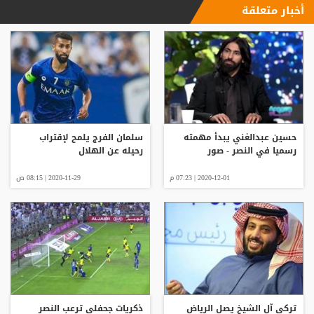
أخبار متعلقة
حسين عبدالغني يبدأ مهمته
سلمان الفرج يلمح لإقتراب
رسميا في النصر - صور
رحيله عن الهلال
2020-12-01 | 07:23 م
2020-11-29 | 08:15 ص
تركي آل الشيخ يصل الرياض
ذكريات جحفلي ترعب النصر