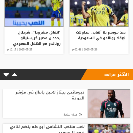
بعد موسم بلا ألقاب.. محاولات
"اتفاق مشروط".. شرطان
لإبقاء رونالدو في السعودية
يحددان مصير كريستيانو
رونالدو مع الهلال السعودي
2025-05-29 | 02:41 م
2025-05-25 | 12:15 م
الأكثر قراءة
ديوماندي يجتاز لامين يامال في مؤشر
الجودة
منذ4 ساعة
لاعب منتخب النشامى أبو طه ينضم لنادي
نيوم السعودي