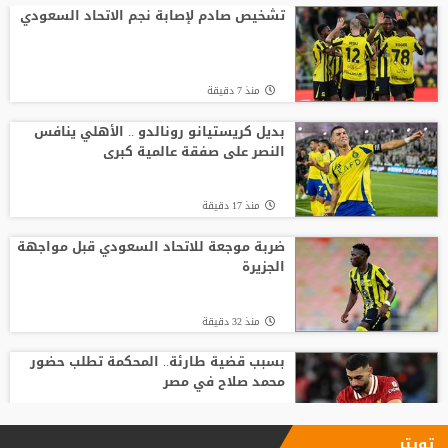
على أزمة ألفاريز
تشخيص صادم لإصابة نجم الاتحاد السعودي
منذ22 ساعة
منذ 7 دقيقة
خضيرة يفاجئ ريال مدريد
بديل كريستيانو رونالدو .. الأهلي ينافس
النصر على صفقة عالمية كبرى
منذ3 ساعة
منذ 17 دقيقة
لوكا زيدان يودع غرناطة ويوقع لناد إسباني
جديد
ضربة موجعة للاتحاد السعودي قبل مواجهة
الجزيرة
منذ21 ساعة
منذ 32 دقيقة
بسبب قضية طارئة.. المحكمة تطلب حضور
محمد صلاح في مصر
منذ1 ساعة
تويتر