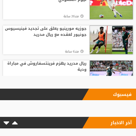
منذ20 ساعة
جوزيه مورينيو يعلق على تجديد فينيسيوس
جونيور لعقده مع ريال مدريد
منذ6 ساعة
ريال مدريد يهزم فرينتسفاروش في مباراة
ودية
منذ14 ساعة
فيسبوك
زلزال استثماري في جدة.. أول تحرك رسمي
للاستحواذ على ملكية الاتحاد
آخر الاخبار
منذ4 ساعة
"النادي اتخذ قراره".. أول تعليق لسيميوني