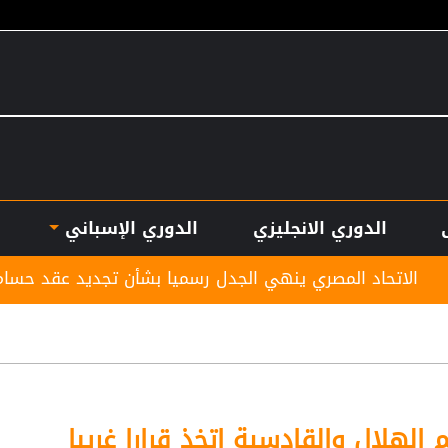
الدوري الانجليزي
الدوري الإسباني
ي ينهي الجدل رسميا بشأن تجديد عقد حسام حسن
بأر
 الهلال والقادسية اتخذ قرارا غريبا