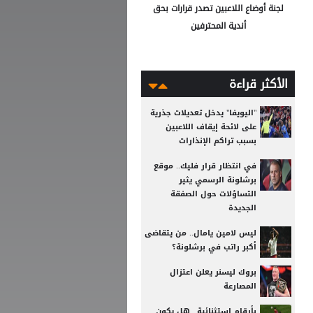
لجنة أوضاع اللاعبين تصدر قرارات بحق
أندية المحترفين
الأكثر قراءة
"اليويفا" يدخل تعديلات جذرية
على لائحة إيقاف اللاعبين
بسبب تراكم الإنذارات
في انتظار قرار فليك.. موقع
برشلونة الرسمي يثير
التساؤلات حول الصفقة
الجديدة
ليس لامين يامال.. من يتقاضى
أكبر راتب في برشلونة؟
بروك ليسنر يعلن اعتزال
المصارعة
بأرقام استثنائية.. هل يكون