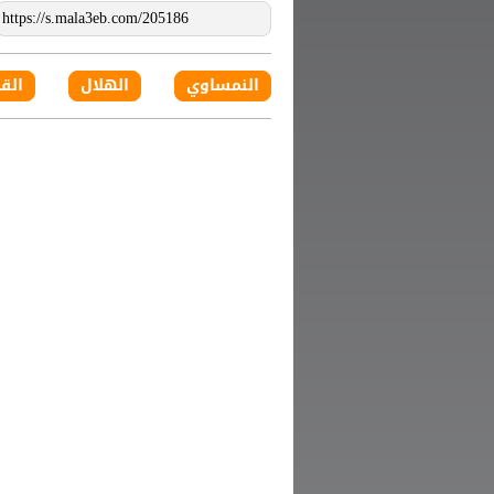
النمساوي
الهلال
الق