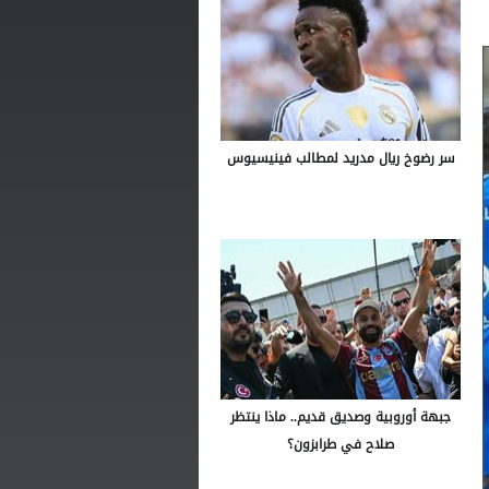
سر رضوخ ريال مدريد لمطالب فينيسيوس
جبهة أوروبية وصديق قديم.. ماذا ينتظر
صلاح في طرابزون؟