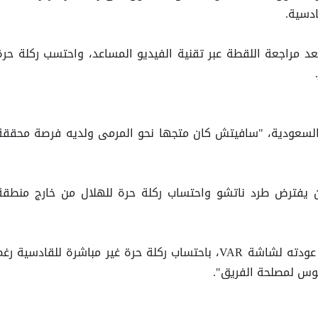
ادسية.
عد مراجعة اللقطة عبر تقنية الفيديو المساعد، واحتسب ركلة حرة
 السعودية، "سافيتش كان متجها نحو المرمى ولديه فرصة محققة
 يفترض طرد ناتشو واحتساب ركلة حرة للهلال من خارج منطقة
وواصل "الحكم اتخذ قرارا غريبا، بعد عودته لشاشة VAR، باحتساب ركلة حرة غير مباشرة للقادسية رغ
وس لمصلحة الفريق".