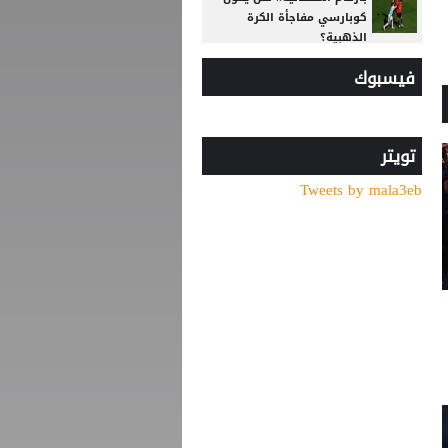
كوبارسي مفاجأة الكرة
الذهبية؟
فيسبوك
6 أسئلة محورية تنتظر بادو
الزاكي مع منتخب الأردن
بعد حسم صفقة صلاح..
طرابزون سبور يكثف ضغطه
تويتر
لضم نجم الهلال
Tweets by mala3eb
الصفقة تقترب.. طرابزون يعلن
موعد وصول صلاح
رجلا أعمال في مقر نادي
الوحدات... ما القصة؟
سر ظهور محمد صلاح بالرقم
"61" مع طرابزون