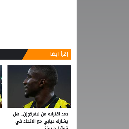
إقرأ ايضا
بعد اقترابه من ليفركوزن.. هل
يشارك ديابي مع الاتحاد في
قمة الجزيرة؟