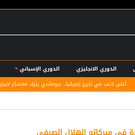
الدوري الانجليزي
الدوري الإسباني
اريخ إفريقيا.. ديوماندي يترك معسكر لايبزيغ للانضمام لريال م
 في ميركاتو الهلال الصيفي