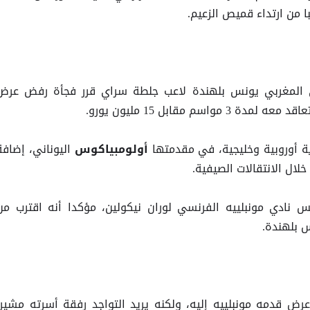
دولي المغربي يونس بلهندة لاعب جلطة سراي قرر فجأة رفض عرض
واسم مقابل 15 مليون يورو.
ة أوروبية وخليجية، في مقدمتها
اليوناني، إضافة
أولومبياكوس
خلال الانتقالات الصيفية.
ئيس نادي مونبلييه الفرنسي لوران نيكولين، مؤكدا أنه اقترب من
رض قدمه مونبلييه إليه، ولكنه يريد التواجد رفقة أسرته مشيرا