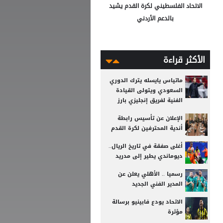
الاتحاد الفلسطيني لكرة القدم يشيد
بالدعم الأردني
الأكثر قراءة
ماتياس يايسله يترك الدوري
السعودي ويتولى القيادة
الفنية لفريق إنجليزي بارز
الإعلان عن تأسيس رابطة
أندية المحترفين لكرة القدم
أغلى صفقة في تاريخ الريال..
ديوماندي يطير إلى مدريد
رسميا .. الأهلي يعلن عن
المدير الفني الجديد
الاتحاد يودع فابينيو برسالة
مؤثرة