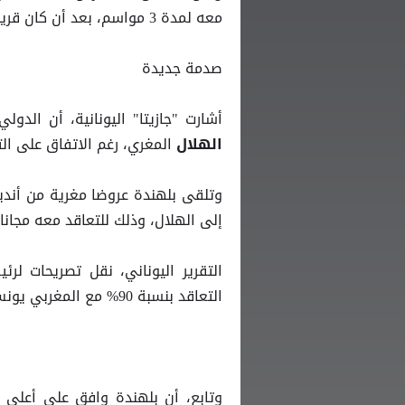
معه لمدة 3 مواسم، بعد أن كان قريبا من ارتداء قميص الزعيم.
صدمة جديدة
أشارت "جازيتا" اليونانية، أن ال
المغري، رغم الاتفاق على التعاقد معه لمدة 3 م
الهلال
وتلقى بلهندة عروضا مغرية من أندي
إلى الهلال، وذلك للتعاقد معه مجانا 
التقرير اليوناني، نقل تصريحات لر
التعاقد بنسبة 90% مع المغربي يونس بلهندة.
وتابع، أن بلهندة وافق على أعلى ع