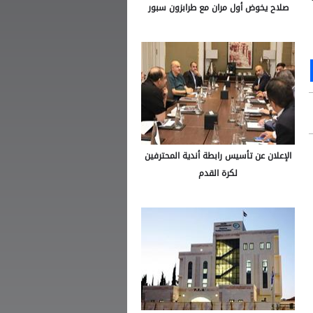
صلاح يخوض أول مران مع طرابزون سبور
Ou
S
الإعلان عن تأسيس رابطة أندية المحترفين
لكرة القدم