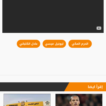
الحرم المكي
ليونيل ميسي
عادل الكلباني
إقرأ ايضا