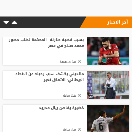
للاستحواذ على ملكية الاتحاد
آخر الاخبار
منذ3 ساعة
"النادي اتخذ قراره".. أول تعليق لسيميوني
على أزمة ألفاريز
بسبب قضية طارئة.. المحكمة تطلب حضور
محمد صلاح في مصر
منذ21 ساعة
منذ 25 دقيقة
باريس سان جيرمان يتوصل إلى اتفاق مع
فيران توريس
مالديني يكشف سبب رحيله عن الاتحاد
الإيطالي: الاتفاق تغير
منذ13 ساعة
منذ2 ساعة
لوكا زيدان يودع غرناطة ويوقع لناد إسباني
جديد
خضيرة يفاجئ ريال مدريد
منذ20 ساعة
منذ2 ساعة