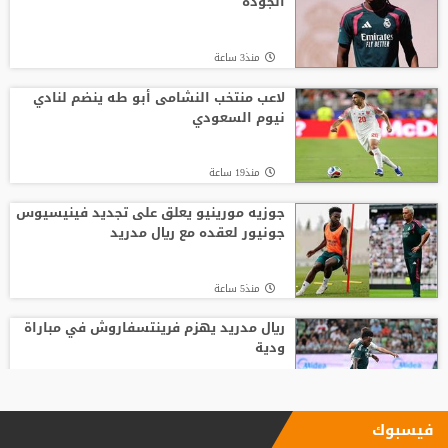
الجودة
منذ3 ساعة
لاعب منتخب النشامى أبو طه ينضم لنادي
نيوم السعودي
منذ19 ساعة
جوزيه مورينيو يعلق على تجديد فينيسيوس
جونيور لعقده مع ريال مدريد
منذ5 ساعة
ريال مدريد يهزم فرينتسفاروش في مباراة
ودية
منذ14 ساعة
فيسبوك
زلزال استثماري في جدة.. أول تحرك رسمي