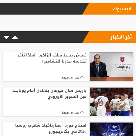
منذ4 ساعة
فيسبوك
"اليويفا" يؤكد دفع مستحقات نهاية الخدمة
لموظفة ارتبطت بعلاقة مزعومة مع إنفانتينو
آخر الاخبار
منذ5 ساعة
الاتحاد الإنجليزي يقر قواعد جديدة بعد
مأساة وفاة لاعب شاب
غموض يحيط بملف الزاكي.. لماذا تأخر
تقديمه مدربا للنشامى؟
منذ4 ساعة
منذ 31 دقيقة
الاتحاد يواصل صدارة الدوري النسوي تحت 14
باريس سان جيرمان يتعادل أمام يونايتد
قبل السوبر الأوروبي
منذ3 ساعة
منذ 48 دقيقة
وفاة والد ليونيل ميسي عن 68 عاما
افتتاح دورة "سبارتاكياد شعوب روسيا"
2026 في يكاترينبورغ