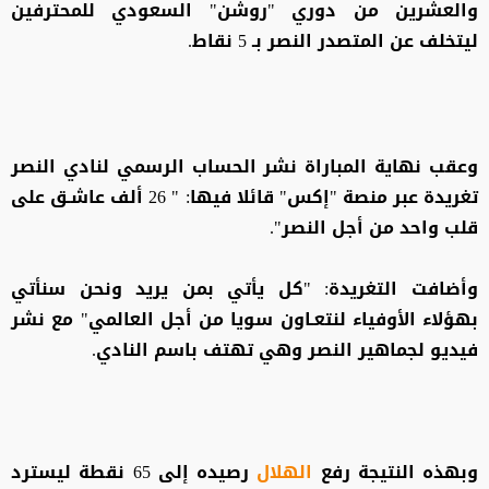
والعشرين من دوري "روشن" السعودي للمحترفين
ليتخلف عن المتصدر النصر بـ 5 نقاط.
وعقب نهاية المباراة نشر الحساب الرسمي لنادي النصر
تغريدة عبر منصة "إكس" قائلا فيها: " 26 ألف عاشـق على
قلب واحد من أجل النصر".
وأضافت التغريدة: "كل يأتي بمن يريد ونحن سنأتي
بهؤلاء الأوفياء لنتعـاون سويا من أجل العالمي" مع نشر
فيديو لجماهير النصر وهي تهتف باسم النادي.
وبهذه النتيجة رفع
الهلال
رصيده إلى 65 نقطة ليسترد