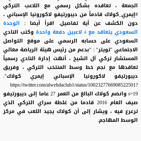
الجمعة ، تعاقده بشكل رسمي مع اللاعب التركي
#إيمري_كولاك قادماً من ديبورتيفو لاكورونيا الإسباني ،
دون الكشف عن أية تفاصيل. اقرأ أيضا :
الوحدة
السعودي يتعاقد مع 4 لاعبين دفعة واحدة
وكتب النادي
السعودي على حسابه الرسمي على موقع التواصل
الاجتماعي "تويتر" : "بدعم من رئيس هيئة الرياضة معالي
المستشار تركي آل الشيخ ، أنهت إدارة النادي رسمياً
تعاقدها مع نجم خط وسط المنتخب التركي ، وفريق
ديبورتيفو لاكورونيا الإسباني إيمري كولاك".
https://twitter.com/alwehdaclub1/status/1002327766908522501?
s=19 وانضم كولاك البالغ من العمر 27 عاما إلى ديبورتيفو
صيف العام 2016 قادما من غلطة سراي التركي الذي
ترعرع فيه ، ويشار إلى أن كولاك يجيد اللعب في مركز
الوسط المهاجم.