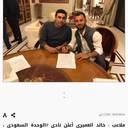
"
"
2018-06-01 | 12:00 ص
ملاعب - خالد العميري أعلن نادي #الوحدة السعودي ،