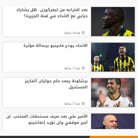
السباق على رئاسة "الفيفا".. أول رئيس
رابطة وطنية يعارض ترشيح القطري الخليفي
بعد اقترابه من ليفركوزن.. هل يشارك
ديابي مع الاتحاد في قمة الجزيرة؟
منذ20 ساعة
منذ16 ساعة
قبل أن يلمس الكرة.. بالأرقام طرابزون يحصد
ثمار التعاقد مع محمد صلاح
الاتحاد يودع فابينيو برسالة مؤثرة
منذ22 ساعة
منذ17 ساعة
بعمر 16 عاما.. لاعب يدخل تاريخ سبارتاك
موسكو برقم قياسي جديد
برشلونة يجمد حلم جوليان ألفاريز
المستحيل
منذ21 ساعة
منذ17 ساعة
الأمير علي بعد صرف مستحقات المنتخب: لن
أغير موقفي ولن نؤيد إنفانتينو