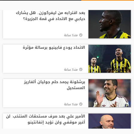
السباق على رئاسة "الفيفا".. أول رئيس
رابطة وطنية يعارض ترشيح القطري الخليفي
بعد اقترابه من ليفركوزن.. هل يشارك
ديابي مع الاتحاد في قمة الجزيرة؟
منذ7 ساعة
منذ3 ساعة
الفيفا يصرف مكافآت الأردن والأمير علي
يؤكد مجددا عدم دعمه لإنفانتينو
الاتحاد يودع فابينيو برسالة مؤثرة
منذ6 ساعة
منذ3 ساعة
بعمر 16 عاما.. لاعب يدخل تاريخ سبارتاك
موسكو برقم قياسي جديد
برشلونة يجمد حلم جوليان ألفاريز
المستحيل
منذ8 ساعة
منذ3 ساعة
الأمير علي بعد صرف مستحقات المنتخب: لن
أغير موقفي ولن نؤيد إنفانتينو