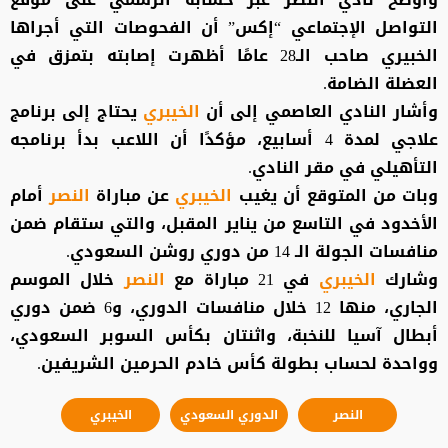
التواصل الإجتماعي “إكس” أن الفحوصات التي أجراها
الخبيري صاحب الـ28 عامًا أظهرت إصابته بتمزق في
العضلة الضامة.
وأشار النادي العاصمي إلى أن
الخيبري
يحتاج إلى برنامج
علاجي لمدة 4 أسابيع، مؤكدًا أن اللاعب بدأ برنامجه
التأهيلي في مقر النادي.
وبات من المتوقع أن يغيب
الخيبري
عن مباراة
النصر
أمام
الأخدود في التاسع من يناير المقبل، والتي ستقام ضمن
منافسات الجولة الـ 14 من دوري روشن السعودي.
وشارك
الخيبري
في 21 مباراة مع
النصر
خلال الموسم
الجاري، منها 12 خلال منافسات الدوري، و6 ضمن دوري
أبطال آسيا للنخبة، واثنتان بكأس السوبر السعودي،
وواحدة لحساب بطولة كأس خادم الحرمين الشريفين.
النصر
الدوري السعودي
الخيبري