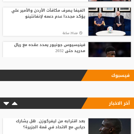
الفيفا يصرف مكافآت الأردن والأمير علي
يؤكد مجددا عدم دعمه لإنفانتينو
منذ20 ساعة
فينيسيوس جونيور يمدد عقده مع ريال
مدريد حتى 2032
منذ19 ساعة
فيسبوك
الاتحاد يودع فابينيو برسالة مؤثرة
آخر الاخبار
منذ17 ساعة
وسط صراع برشلونة وريال مدريد على ضمه..
رودري يحسم قراره ويختار وجهته المقبلة
بعد اقترابه من ليفركوزن.. هل يشارك
ديابي مع الاتحاد في قمة الجزيرة؟