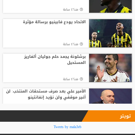
منذ21 ساعة
منذ17 ساعة
قبل أن يلمس الكرة.. بالأرقام طرابزون يحصد
ثمار التعاقد مع محمد صلاح
الاتحاد يودع فابينيو برسالة مؤثرة
منذ23 ساعة
منذ17 ساعة
أغلى لاعب في تاريخ إفريقيا.. ديوماندي يترك
معسكر لايبزيغ للانضمام لريال مدريد
برشلونة يجمد حلم جوليان ألفاريز
المستحيل
منذ21 ساعة
منذ17 ساعة
الأمير علي بعد صرف مستحقات المنتخب: لن
أغير موقفي ولن نؤيد إنفانتينو
منذ19 ساعة
تويتر
فينيسيوس جونيور يمدد عقده مع ريال
Tweets by mala3eb
مدريد حتى 2032