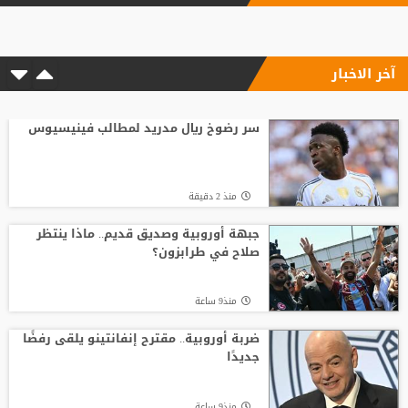
بأرقام استثنائية.. هل يكون كوبارسي
مفاجأة الكرة الذهبية؟
آخر الاخبار
منذ12 ساعة
6 أسئلة محورية تنتظر بادو الزاكي مع منتخب
الأردن
سر رضوخ ريال مدريد لمطالب فينيسيوس
منذ18 ساعة
منذ 2 دقيقة
بعد حسم صفقة صلاح.. طرابزون سبور يكثف
ضغطه لضم نجم الهلال
جبهة أوروبية وصديق قديم.. ماذا ينتظر
صلاح في طرابزون؟
منذ16 ساعة
منذ9 ساعة
الصفقة تقترب.. طرابزون يعلن موعد وصول
صلاح
ضربة أوروبية.. مقترح إنفانتينو يلقى رفضًا
جديدًا
منذ24 ساعة
منذ9 ساعة