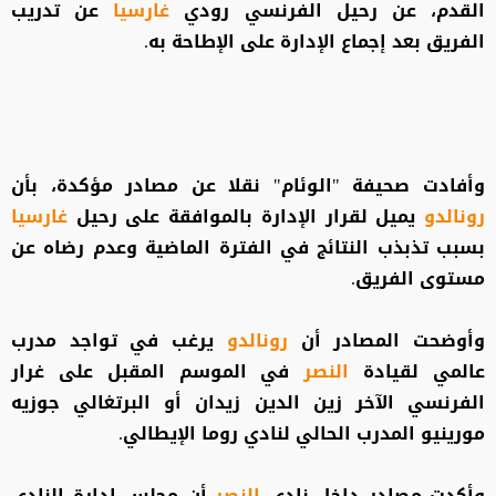
القدم، عن رحيل الفرنسي رودي
غارسيا
عن تدريب
الفريق بعد إجماع الإدارة على الإطاحة به.
وأفادت صحيفة "الوئام" نقلا عن مصادر مؤكدة، بأن
رونالدو
يميل لقرار الإدارة بالموافقة على رحيل
غارسيا
بسبب تذبذب النتائج في الفترة الماضية وعدم رضاه عن
مستوى الفريق.
وأوضحت المصادر أن
رونالدو
يرغب في تواجد مدرب
عالمي لقيادة
النصر
في الموسم المقبل على غرار
الفرنسي الآخر زين الدين زيدان أو البرتغالي جوزيه
مورينيو المدرب الحالي لنادي روما الإيطالي.
وأكدت مصادر داخل نادي
النصر
أن مجلس إدارة النادي