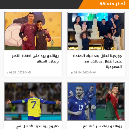
أخبار متعلقة
جورجينا تعلق بعد أنباء الاعتداء
رونالدو يرد على احتفاء النصر
على أطفال رونالدو في
بإنجازه المبهر
السعودية
2023-04-04 | 08:49 ص
2023-04-01 | 01:05 م
رونالدو يفك شراكته مع
صاروخ رونالدو الأفضل في