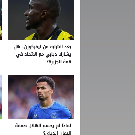
بعد اقترابه من ليفركوزن.. هل
يشارك ديابي مع الاتحاد في
قمة الجزيرة؟
لماذا لم يحسم الهلال صفقة
إليمان إندياي؟