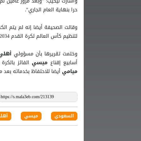
وأشارت ليكيب: "وبعد مرور عامين ل
حرا بنهاية العام الجاري".
وقالت الصحيفة أيضا إنه لم يتم ال
لتنظيم كأس العالم لكرة القدم 2034 تعتزم فعل كل ما في وسعها لإتمام صفقة النجم الأرجنتيني.
وختمت تقريرها بأن مسؤولي
أهلي
أسابيع إقناع
الفائز بالكرة الذهب
ميسي
أيضا للاحتفاظ بخدماته بعد م
ميامي
السعودي
ميسي
أهل