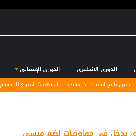
الدوري الانجليزي
الدوري الإسباني
يقيا.. ديوماندي يترك معسكر لايبزيغ للانضمام لريال مدريد
دي يدخل في مفاوضات لضم ميسي