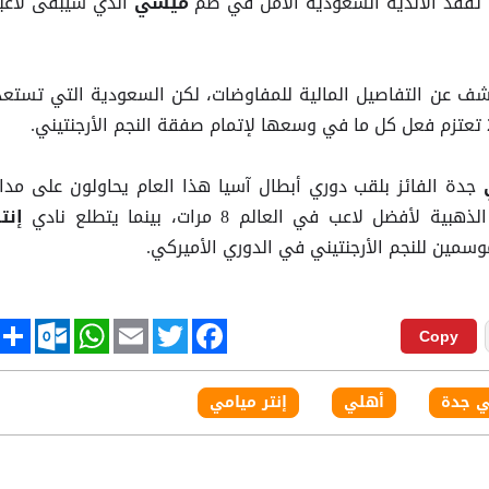
م تفقد الأندية السعودية الأمل في ضم
الذي سيبقى لاعبا
ميسي
كشف عن التفاصيل المالية للمفاوضات، لكن السعودية التي تستعد
جدة الفائز بلقب دوري أبطال آسيا هذا العام يحاولون على مدار
ية لأفضل لاعب في العالم 8 مرات، بينما يتطلع نادي
إنتر
وسمين للنجم الأرجنتيني في الدوري الأميركي.
tlook.com
hare
WhatsApp
Email
Twitter
Facebook
Copy
ي جدة
أهلي
إنتر ميامي