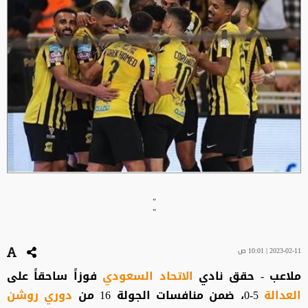
"
"
2023-02-11 | 10:01 ص
ملاعب - حقق نادي
الاتحاد السعودي
فوزاً ساحقاً على
العدالة
5-0، ضمن منافسات الجولة 16 من
دوري روشن