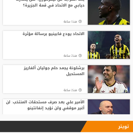
ديابي مع الاتحاد في قمة الجزيرة؟
منذ6 ساعة
منذ1 ساعة
تصريح رسمي يعقد مهمة برشلونة في
صفقة المستقبل
الاتحاد يودع فابينيو برسالة مؤثرة
منذ13 ساعة
منذ2 ساعة
صدام في تدريبات أتلتيكو.. ألفاريز يطالب
سيميوني بتسهيل رحيله لبرشلونة
برشلونة يجمد حلم جوليان ألفاريز
المستحيل
منذ11 ساعة
منذ2 ساعة
الأمير علي بعد صرف مستحقات المنتخب: لن
أغير موقفي ولن نؤيد إنفانتينو
منذ3 ساعة
تويتر