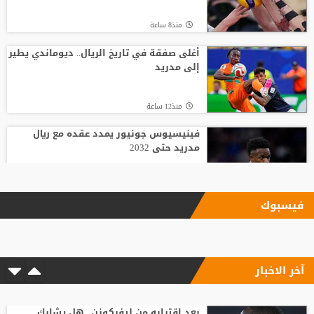
منذ8 ساعة
أغلى صفقة في تاريخ الريال.. ديوماندي يطير
إلى مدريد
منذ12 ساعة
فينيسيوس جونيور يمدد عقده مع ريال
مدريد حتى 2032
منذ3 ساعة
فيسبوك
بعد رفض السعودية.. نادٍ فرنسي يتوصل
لاتفاق مع هيثم حسن
آخر الاخبار
منذ16 ساعة
وسط صراع برشلونة وريال مدريد على ضمه..
رودري يحسم قراره ويختار وجهته المقبلة
بعد اقترابه من ليفركوزن.. هل يشارك