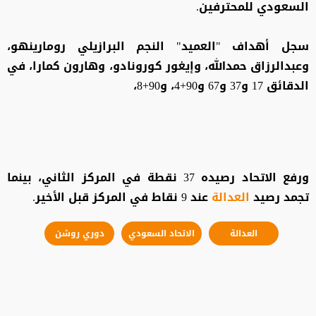
السعودي للمحترفين.
سجل أهداف "العميد" النجم البرازيلي رومارينهو،
وعبدالرزاق حمدالله، وإيغور كورونادو، وهارون كمارا، في
الدقائق 17 و37 و67 و90+4، و90+8،
ورفع الاتحاد رصيده 37 نقطة في المركز الثاني، بينما
تجمد رصيد
العدالة
عند 9 نقاط في المركز قبل الأخير.
العدالة
الاتحاد السعودي
دوري روشن