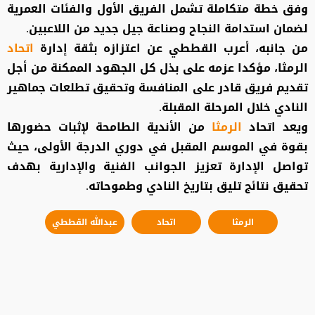
وفق خطة متكاملة تشمل الفريق الأول والفئات العمرية
لضمان استدامة النجاح وصناعة جيل جديد من اللاعبين.
من جانبه، أعرب القططي عن اعتزازه بثقة إدارة
اتحاد
الرمثا، مؤكدا عزمه على بذل كل الجهود الممكنة من أجل
تقديم فريق قادر على المنافسة وتحقيق تطلعات جماهير
النادي خلال المرحلة المقبلة.
ويعد اتحاد
الرمثا
من الأندية الطامحة لإثبات حضورها
بقوة في الموسم المقبل في دوري الدرجة الأولى، حيث
تواصل الإدارة تعزيز الجوانب الفنية والإدارية بهدف
تحقيق نتائج تليق بتاريخ النادي وطموحاته.
الرمثا
اتحاد
عبدالله القططي