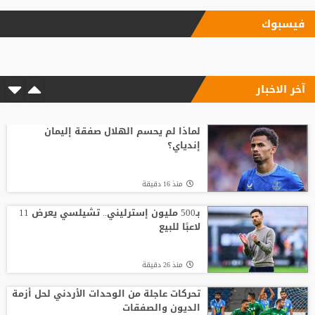
منذ20 ساعة
فيسبوك
بعد رفض السعودية.. نادٍ فرنسي يتوصل
لاتفاق مع هيثم حسن
آخر الاخبار
منذ6 ساعة
لويس فيغو يطالب برحيل إنفانتينو ويصفه
بـ"المخادع"
لماذا لم يحسم الهلال صفقة إليمان
إندياي؟
منذ21 ساعة
منذ 16 دقيقة
بعد حسم صفقة صلاح.. طرابزون سبور يكثف
ضغطه لضم نجم الهلال
بـ500 مليون إسترليني.. تشيلسي يعرض 11
لاعبًا للبيع
منذ23 ساعة
منذ 26 دقيقة
صدام في تدريبات أتلتيكو.. ألفاريز يطالب
سيميوني بتسهيل رحيله لبرشلونة
تحركات عاجلة من الوحدات الأردني لحل أزمة
الديون والصفقات