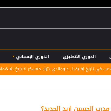
الدوري الانجليزي
الدوري الإسباني
إفريقيا.. ديوماندي يترك معسكر لايبزيغ للانضمام لريال مدريد
درب الحسين إربد الجديد؟