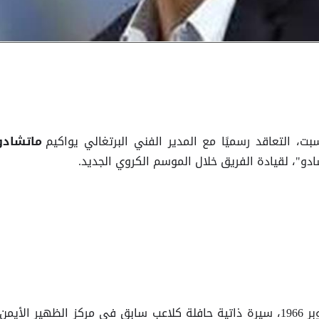
سبت، التعاقد رسميًا مع المدير الفني البرتغالي يواكيم
ماتشادو
و"، لقيادة الفريق خلال الموسم الكروي الجديد.
ويمتلك ماتشادو، من مواليد 10 أكتوبر 1966، سيرة ذاتية حافلة كلاعب سابق في مركز الظهير الأيمن