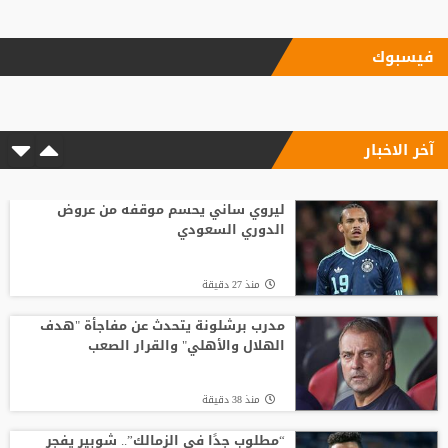
منذ17 ساعة
فيسبوك
زلزال استثماري في جدة.. أول تحرك رسمي
للاستحواذ على ملكية الاتحاد
آخر الاخبار
منذ1 ساعة
مع انطلاق الموسم الكروي.. تطبيق تقنية
حكم الفيديو المساعد لأول مرة
ليروي ساني يحسم موقفه من عروض
الدوري السعودي
منذ16 ساعة
منذ 27 دقيقة
باريس سان جيرمان يتوصل إلى اتفاق مع
فيران توريس
مدرب برشلونة يتحدث عن مفاجأة "هدف
الهلال والأهلي" والقرار الصعب
منذ11 ساعة
منذ 38 دقيقة
وفاة والد ليونيل ميسي عن 68 عاما
“مطلوب جدًا في الزمالك”.. شوبير يفجر