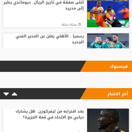
أغلى صفقة في تاريخ الريال.. ديوماندي يطير
إلى مدريد
منذ16 ساعة
رسميا .. الأهلي يعلن عن المدير الفني
الجديد
منذ19 ساعة
فيسبوك
الاتحاد يودع فابينيو برسالة مؤثرة
آخر الاخبار
منذ6 ساعة
وسط صراع برشلونة وريال مدريد على ضمه..
رودري يحسم قراره ويختار وجهته المقبلة
بعد اقترابه من ليفركوزن.. هل يشارك
ديابي مع الاتحاد في قمة الجزيرة؟
منذ11 ساعة