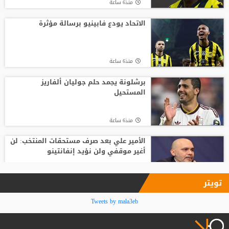
منذ6 ساعة
أسطورة التحكيم الإنجليزي يلحق بمحمد
صلاح في تركيا رسميًا
الاتحاد يودع فابينيو برسالة مؤثرة
منذ18 ساعة
منذ6 ساعة
مدرب الأهلي الجديد ينذر بموسم صفري ..
برشلونة يجمد حلم جوليان ألفاريز
المستحيل
منذ15 ساعة
منذ6 ساعة
الأمير علي بعد صرف مستحقات المنتخب: لن
أغير موقفي ولن نؤيد إنفانتينو
منذ8 ساعة
تويتر
فينيسيوس جونيور يمدد عقده مع ريال
Tweets by mala3eb
مدريد حتى 2032