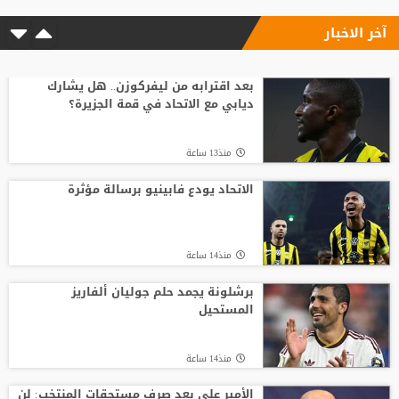
آخر الاخبار
منذ14 ساعة
وسط صراع برشلونة وريال مدريد على ضمه..
رودري يحسم قراره ويختار وجهته المقبلة
بعد اقترابه من ليفركوزن.. هل يشارك
ديابي مع الاتحاد في قمة الجزيرة؟
منذ18 ساعة
منذ13 ساعة
الفيفا يصرف مكافآت الأردن والأمير علي
يؤكد مجددا عدم دعمه لإنفانتينو
الاتحاد يودع فابينيو برسالة مؤثرة
منذ16 ساعة
منذ14 ساعة
صدام في تدريبات أتلتيكو.. ألفاريز يطالب
سيميوني بتسهيل رحيله لبرشلونة
برشلونة يجمد حلم جوليان ألفاريز
المستحيل
منذ23 ساعة
منذ14 ساعة
الأمير علي بعد صرف مستحقات المنتخب: لن