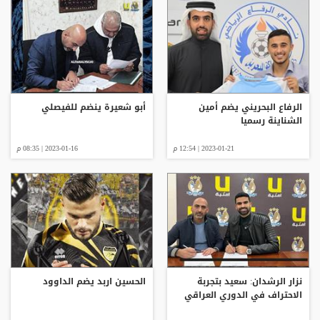
الرفاع البحريني يضم أمين
أبو شعيرة ينضم للفيصلي
الشناينة رسميا
2023-01-21 | 12:54 م
2023-01-16 | 08:35 م
نزار الرشدان: سعيد بتجربة
الحسين اربد يضم الداوود
الاحتراف في الدوري العراقي