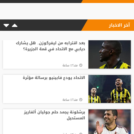
الاتحاد يودع فابينيو برسالة مؤثرة
آخر الاخبار
منذ17 ساعة
السباق على رئاسة "الفيفا".. أول رئيس
رابطة وطنية يعارض ترشيح القطري الخليفي
بعد اقترابه من ليفركوزن.. هل يشارك
ديابي مع الاتحاد في قمة الجزيرة؟
منذ21 ساعة
منذ17 ساعة
قبل أن يلمس الكرة.. بالأرقام طرابزون يحصد
ثمار التعاقد مع محمد صلاح
الاتحاد يودع فابينيو برسالة مؤثرة
منذ23 ساعة
منذ17 ساعة
بعمر 16 عاما.. لاعب يدخل تاريخ سبارتاك
موسكو برقم قياسي جديد
برشلونة يجمد حلم جوليان ألفاريز
المستحيل
منذ22 ساعة