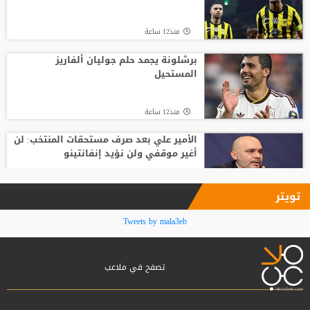
منذ15 ساعة
منذ12 ساعة
بعمر 16 عاما.. لاعب يدخل تاريخ سبارتاك
موسكو برقم قياسي جديد
برشلونة يجمد حلم جوليان ألفاريز
المستحيل
منذ16 ساعة
منذ12 ساعة
الأمير علي بعد صرف مستحقات المنتخب: لن
أغير موقفي ولن نؤيد إنفانتينو
منذ13 ساعة
تويتر
فينيسيوس جونيور يمدد عقده مع ريال
Tweets by mala3eb
مدريد حتى 2032
تصفح في ملاعب
منذ13 ساعة
بعد ساعات من توقيع العقود.. محمد صلاح