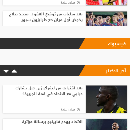
منذ21 ساعة
بعد ساعات من توقيع العقود.. محمد صلاح
يخوض أول مران مع طرابزون سبور
منذ13 ساعة
فيسبوك
الاتحاد يودع فابينيو برسالة مؤثرة
آخر الاخبار
منذ12 ساعة
السباق على رئاسة "الفيفا".. أول رئيس
رابطة وطنية يعارض ترشيح القطري الخليفي
بعد اقترابه من ليفركوزن.. هل يشارك
ديابي مع الاتحاد في قمة الجزيرة؟
منذ16 ساعة
منذ12 ساعة
الفيفا يصرف مكافآت الأردن والأمير علي
يؤكد مجددا عدم دعمه لإنفانتينو
الاتحاد يودع فابينيو برسالة مؤثرة