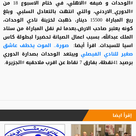
#الوحدات و ضيفه #الاهلي، في ختام الاسبوع 18 من
#الدوري_الاردني، والتي انتهت بالتعادل السلبي. وبلغ
ريع المباراة 15500 دينار، ذهبت لخزينة نادي الوحدات،
كونه يعتبر صاحب الارض،بعدما تم نقل المباراة من ستاد
الملك عبدالله، بسبب اعمال الصيانة تحضيرا لبطولة كاس
اسيا للسيدات. اقرأ أيضا:
صورة.. الموت يخطف عاشق
صغير للنادي الفيصلي
ويبتعد الوحدات بصدارة الدوري
برصيد 41نقطة، بفارق 7 نقاط عن اقرب ملاحقيه #الجزيرة.
إقرأ ايضا