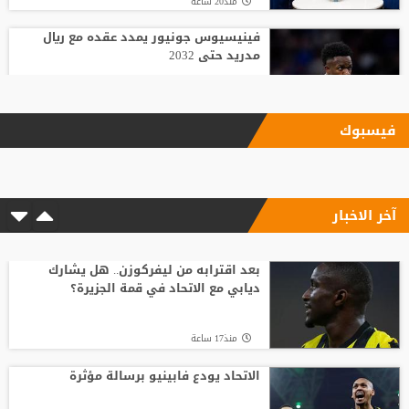
منذ20 ساعة
فينيسيوس جونيور يمدد عقده مع ريال
مدريد حتى 2032
منذ19 ساعة
فيسبوك
الاتحاد يودع فابينيو برسالة مؤثرة
آخر الاخبار
منذ17 ساعة
وسط صراع برشلونة وريال مدريد على ضمه..
رودري يحسم قراره ويختار وجهته المقبلة
بعد اقترابه من ليفركوزن.. هل يشارك
ديابي مع الاتحاد في قمة الجزيرة؟
منذ21 ساعة
منذ17 ساعة
قبل أن يلمس الكرة.. بالأرقام طرابزون يحصد
ثمار التعاقد مع محمد صلاح
الاتحاد يودع فابينيو برسالة مؤثرة