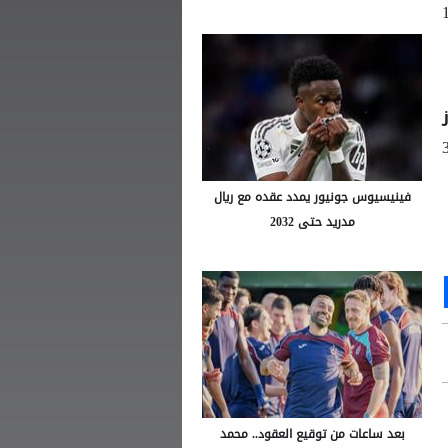
ز فيها لملاقاة فريق الوحدات يوم 12
وتجاوز
دور الـ 32
فينيسيوس جونيور يمدد عقده مع ريال
مدريد حتى 2032
Ou
S
بعد ساعات من توقيع العقود.. محمد