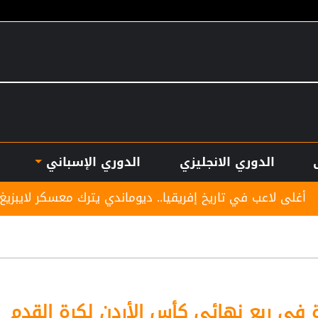
الدوري الانجليزي
الدوري الإسباني
اريخ إفريقيا.. ديوماندي يترك معسكر لايبزيغ للانضمام لريال م
ة في ربع نهائي كأس الأردن لكرة القدم