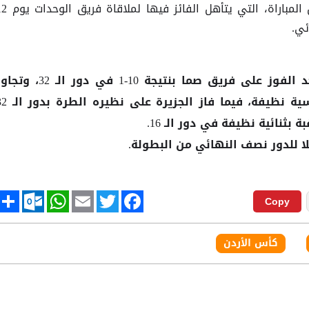
وأنهى الفريقان تحضيراتهما لخوض المباراة، التي يتأهل الفائ
ئي.
لربع النهائي بعد الفوز على فريق صما بنتيجة 10-1 في دور الـ 32، 
ة نظيفة، فيما فاز
على نظيره الطرة ب
الجزيرة
ا للدور نصف النهائي من البطولة.
tlook.com
hare
WhatsApp
Email
Twitter
Facebook
Copy
كأس الأردن