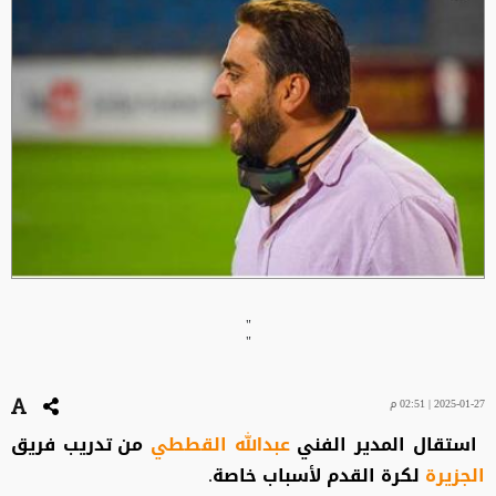
"
"
2025-01-27 | 02:51 م
استقال المدير الفني
عبدالله القططي
من تدريب فريق
الجزيرة
لكرة القدم لأسباب خاصة.