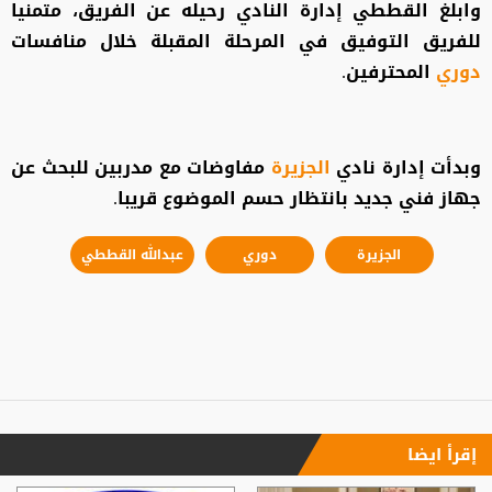
وابلغ القططي إدارة النادي رحيله عن الفريق، متمنيا
للفريق التوفيق في المرحلة المقبلة خلال منافسات
دوري
المحترفين.
وبدأت إدارة نادي
الجزيرة
مفاوضات مع مدربين للبحث عن
جهاز فني جديد بانتظار حسم الموضوع قريبا.
الجزيرة
دوري
عبدالله القططي
إقرأ ايضا