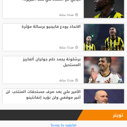
منذ19 ساعة
منذ14 ساعة
قبل أن يلمس الكرة.. بالأرقام طرابزون يحصد
ثمار التعاقد مع محمد صلاح
الاتحاد يودع فابينيو برسالة مؤثرة
منذ20 ساعة
منذ15 ساعة
أغلى لاعب في تاريخ إفريقيا.. ديوماندي يترك
معسكر لايبزيغ للانضمام لريال مدريد
برشلونة يجمد حلم جوليان ألفاريز
المستحيل
منذ18 ساعة
منذ15 ساعة
الأمير علي بعد صرف مستحقات المنتخب: لن
أغير موقفي ولن نؤيد إنفانتينو
منذ16 ساعة
تويتر
فينيسيوس جونيور يمدد عقده مع ريال
Tweets by mala3eb