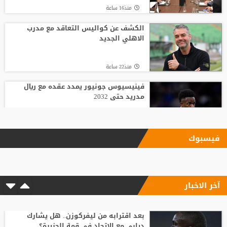
منذ16 ساعة
الكشف عن كواليس التعاقد مع مدرب
الاهلي الجديد
منذ22 ساعة
فينيسيوس جونيور يمدد عقده مع ريال
مدريد حتى 2032
منذ16 ساعة
فيسبوك
الاتحاد يودع فابينيو برسالة مؤثرة
آخر الاخبار
منذ15 ساعة
وسط صراع برشلونة وريال مدريد على ضمه..
رودري يحسم قراره ويختار وجهته المقبلة
بعد اقترابه من ليفركوزن.. هل يشارك
ديابي مع الاتحاد في قمة الجزيرة؟