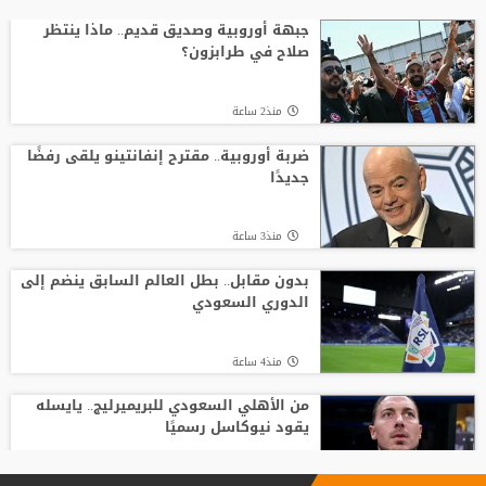
رد صادم من نجم ريال مدريد على عرض
سعودي !!
جبهة أوروبية وصديق قديم.. ماذا ينتظر
صلاح في طرابزون؟
منذ13 ساعة
منذ2 ساعة
موعد توقيع عقد محمد صلاح مع طرابزون
ضربة أوروبية.. مقترح إنفانتينو يلقى رفضًا
جديدًا
منذ5 ساعة
منذ3 ساعة
جبهة أوروبية وصديق قديم.. ماذا ينتظر
صلاح في طرابزون؟
بدون مقابل.. بطل العالم السابق ينضم إلى
الدوري السعودي
منذ3 ساعة
منذ4 ساعة
من الأهلي السعودي للبريميرليج.. يايسله
يقود نيوكاسل رسميًا