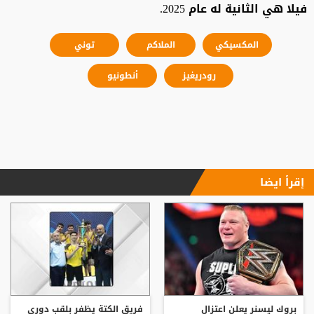
فيلا هي الثانية له عام 2025.
المكسيكي
الملاكم
توني
رودريغيز
أنطونيو
إقرأ ايضا
بروك ليسنر يعلن اعتزال
فريق الكتة يظفر بلقب دوري