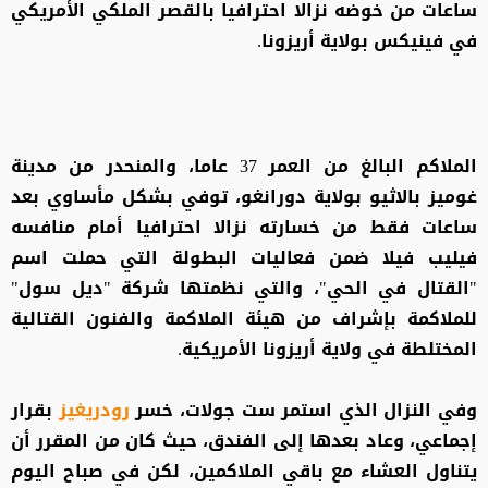
ساعات من خوضه نزالا احترافيا بالقصر الملكي الأمريكي
في فينيكس بولاية أريزونا.
الملاكم البالغ من العمر 37 عاما، والمنحدر من مدينة
غوميز بالاثيو بولاية دورانغو، توفي بشكل مأساوي بعد
ساعات فقط من خسارته نزالا احترافيا أمام منافسه
فيليب فيلا ضمن فعاليات البطولة التي حملت اسم
"القتال في الحي"، والتي نظمتها شركة "ديل سول"
للملاكمة بإشراف من هيئة الملاكمة والفنون القتالية
المختلطة في ولاية أريزونا الأمريكية.
وفي النزال الذي استمر ست جولات، خسر
رودريغيز
بقرار
إجماعي، وعاد بعدها إلى الفندق، حيث كان من المقرر أن
يتناول العشاء مع باقي الملاكمين، لكن في صباح اليوم