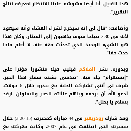
هذا القبيل. أنا أيضا مشوشة. علينا الانتظار لمعرفة نتائج
التقرير".
وأضافت: "قال لي إنه سيخرج لشراء العشاء وأنه سيعود
لأنه في 3:30 صباحا سوف يذهبون إلى المطار، وكان هذا
هو الشيء الوحيد الذي تحدثت معه عنه، لا أعلم ماذا
حدث حقا".
وبدوره، نشر
الملاكم
فيليب فيلا منشورا مؤثرا على
"إنستغرام" جاء فيه: "صدمني بشدة سماع هذا الخبر.
شرف لي أنني تشاركت الحلبة مع بيدرو خلال 6 جولات.
أدعو الله أن يرحمه ويلهم عائلته الصبر والسلوان. ارقد
بسلام يا بطل".
وقد شارك
رودريغيز
في 44 مباراة كمحترف (15-26-3) خلال
مسيرته التي انطلقت في عام 2007، وكانت معركته مع