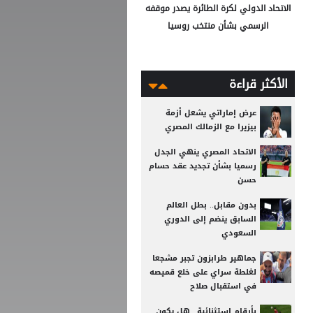
الاتحاد الدولي لكرة الطائرة يصدر موقفه
الرسمي بشأن منتخب روسيا
الأكثر قراءة
عرض إماراتي يشعل أزمة
بيزيرا مع الزمالك المصري
الاتحاد المصري ينهي الجدل
رسميا بشأن تجديد عقد حسام
حسن
بدون مقابل.. بطل العالم
السابق ينضم إلى الدوري
السعودي
جماهير طرابزون تجبر مشجعا
لغلطة سراي على خلع قميصه
في استقبال صلاح
بأرقام استثنائية.. هل يكون