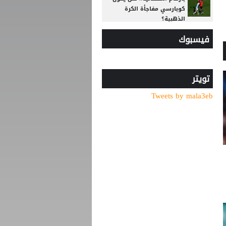
كوبارسي مفاجأة الكرة
الذهبية؟
فيسبوك
ضربة أوروبية.. مقترح إنفانتينو
يلقى رفضًا جديدًا
موعد توقيع عقد محمد صلاح
مع طرابزون
تويتر
Tweets by mala3eb
جبهة أوروبية وصديق قديم..
ماذا ينتظر صلاح في طرابزون؟
ماتياس يايسله يترك الدوري
السعودي ويتولى القيادة
الفنية لفريق إنجليزي بارز
صلاح يقدم وعدا لجماهير
طرابزون سبور