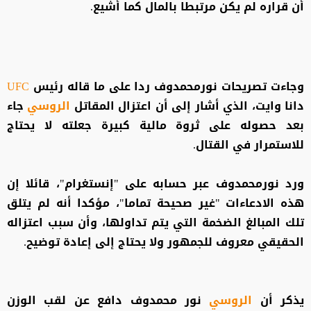
أن قراره لم يكن مرتبطا بالمال كما أشيع.
وجاءت تصريحات نورمحمدوف ردا على ما قاله رئيس
UFC
دانا وايت، الذي أشار إلى أن اعتزال المقاتل
الروسي
جاء
بعد حصوله على ثروة مالية كبيرة جعلته لا يحتاج
للاستمرار في القتال.
ورد نورمحمدوف عبر حسابه على "إنستغرام"، قائلا إن
هذه الادعاءات "غير صحيحة تماما"، مؤكدا أنه لم يتلق
تلك المبالغ الضخمة التي يتم تداولها، وأن سبب اعتزاله
الحقيقي معروف للجمهور ولا يحتاج إلى إعادة توضيح.
يذكر أن
الروسي
نور محمدوف دافع عن لقب الوزن