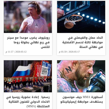
اتحاد عمان والفيصلي في
روبليوف يضرب موعدا مع سينر
مواجهة ثالثة لحسم الأفضلية
في ربع نهائي بطولة روما
في نهائي السلة
للتنس
2026-05-17 | 05:59 م
2026-05-12 | 11:57 م
أسطورة MMA جيف مونسون
رسميا.. إعادة عضوية روسيا في
يستهدف مواجهة إيميليانينكو
الاتحاد الدولي للفنون القتالية
المختلطة (MMA)