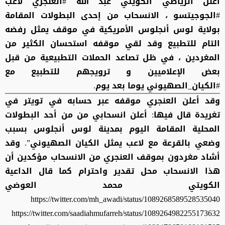
أعلن الرياضي الكويتي عبد الله #العنجري لاعب
#الجوجيتسو ، الانسحاب من إحدى البطولات المقامة
بولاية لوس أنجلوس الأمريكية في موقف يمثل رفضه
التام للتطبيع وقد لقي موقفه استحسان الكثير من
المغردين ، في ظل تصاعد الحملات التطبيعية من قبل
بعض الإعلاميين و ترويجهم للتطبيع مع
#الكيان_الصهيوني يوما بعد يوم.
وقد أعلن العنجري موقفه عبر حسابه في تويتر في
تغريدة قال فيها: أعلن انسحابي من من أحد البطولات
المحلية المقامة اليوم بمدينة لوس أنجلوس بسبب
وضعي بالقرعة مع لاعب يمثل الكيان الصهيوني”. وقد
أشاد مغردون بموقف العنجري من الانسحاب مؤكدين أن
هذا الانسحاب محل تقدير واحترام كما قال الداعية
الكويتي محمد العوضي
https://twitter.com/mh_awadi/status/1089268589528535040
https://twitter.com/saadiahmufarreh/status/1089264982255173632