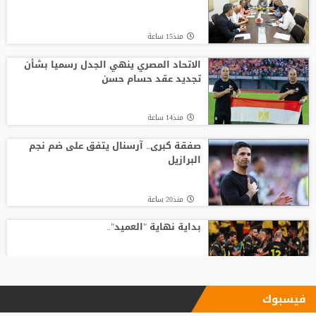
منذ15 ساعة
الاتحاد المصري ينهي الجدل رسميا بشأن
تجديد عقد حسام حسن
منذ14 ساعة
صفقة كبرى.. آرسنال يتفق على ضم نجم
البرازيل
منذ20 ساعة
بداية نهاية "العميد"..
منذ23 ساعة
فيسبوك
بأرقام استثنائية.. هل يكون كوبارسي