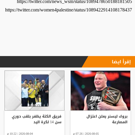
https://twitter.com/news_wsm/status/1089478650188181505
https://twitter.com/women4palestine/status/1089422914108178437
إقرأ ايضا
بروك ليسنر يعلن اعتزال
فريق الكتة يظفر بلقب دوري
المصارعة
سن 14 لكرة اليد
2026-08-05 | 07:26 م
2026-08-04 | 10:22 م