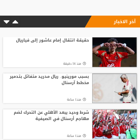
مفاجأة الكرة الذهبية؟
آخر الاخبار
منذ14 ساعة
رد صادم من نجم ريال مدريد على عرض
سعودي !!
حقيقة انتقال إمام عاشور إلى فياريال
منذ21 ساعة
منذ 56 دقيقة
الدرعية يتحرك لضم نجم الهلال !!!
بسبب مورينيو.. ريال مدريد متفائل بتدمير
مخطط آرسنال
منذ23 ساعة
منذ1 ساعة
من الأهلي السعودي للبريميرليج.. يايسله
يقود نيوكاسل رسميًا
شرط وحيد يبعد الأهلي عن التحرك لضم
مهاجم أرسنال في الصيفية
منذ12 ساعة
منذ1 ساعة