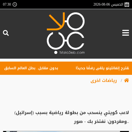
الخميس
2026-08-06
07:30
ح إنفانتينو يلقى رفضًا جديدًا
بدون مقابل.. بطل العالم السابق ينضم 
رياضات اخرى
لاعب كويتي ينسحب من بطولة رياضية بسبب (إسرائيل)
..ومغردون: نفتخر بك - صور