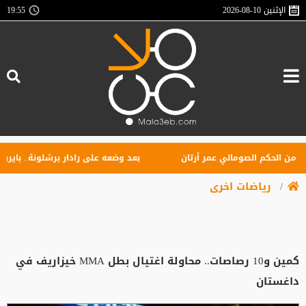
الإثنين
2026-08-10
19:55
 الحكم الصومالي عمر أرتان
بعد وضعه على رادار برشلونة.. بايرن ميون
رياضات اخرى
كمين و10 رصاصات.. محاولة اغتيال بطل MMA خيزاريف في
داغستان