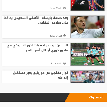
منذ23 ساعة
بعد صدمة يايسله.. الأهلي السعودي يحافظ
على سلاحه الدفاعي
منذ24 ساعة
الحسين إربد يواجه باختاكور الأوزبكي في
ملحق دوري أبطال آسيا للنخبة
منذ4 ساعة
قرار مفاجئ من مورينيو يغير مستقبل
إندريك
منذ 15 دقيقة
فيسبوك
غوارديولا يقدم "خدمة العمر" لبرشلونة