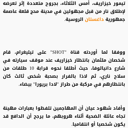
تيمور خيزاريف، أمس الثلاثاء، بجروح متعددة إثر تعرضه
لإطلاق نار من قبل مجهولين في مدينة محج قلعة عاصمة
جمهورية
داغستان
الروسية.
ووفقا لما أوردته قناة "SHOT" على تيليغرام، قام
شخصان ملثمان بانتظار خيزاريف عند موقف سيارته في
شارع دانيالوفا، حيث أطلقا نحوه قرابة 10 طلقات من
سلاح ناري، ثم لاذا بالفرار بصحبة شخص ثالث كان
بانتظارهم في مركبة من طراز "لادا بريورا" بيضاء.
وأفاد شهود عيان أن المهاجمين تلفظوا بعبارات مهينة
تجاه عائلة الضحية أثناء هروبهم، ما يرجح أن الدافع قد
يكون شخصيا أو انتقاميا.