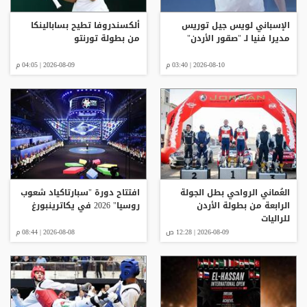
الإسباني لويس جيل توريس
ألكسندروفا تطيح بسابالينكا
مديرا فنيا لـ "صقور الأردن"
من بطولة تورنتو
2026-08-10 | 03:40 م
2026-08-09 | 04:05 م
العُماني الرواحي بطل الجولة
افتتاح دورة "سبارتاكياد شعوب
الرابعة من بطولة الأردن
روسيا" 2026 في يكاترينبورغ
للراليات
2026-08-09 | 12:28 ص
2026-08-08 | 08:44 م