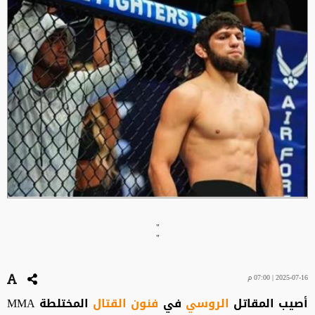
"
"
2025-07-16 | 07:00 م
أصيب المقاتل
الروسي
في
فنون القتال
المختلطة MMA