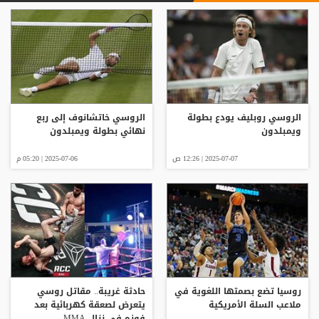
الروسي روبليف يودع بطولة
الروسي خاتشانوف إلى ربع
ويمبلدون
نهائي بطولة ويمبلدون
2025-07-07 | 12:26 ص
2025-07-06 | 05:20 م
روسيا تضع بصمتها اللغوية في
حادثة غريبة.. مقاتل روسي
ملاعب السلة الأمريكية
يتعرض لصعقة كهربائية بعد
فوزه في نزال MMA