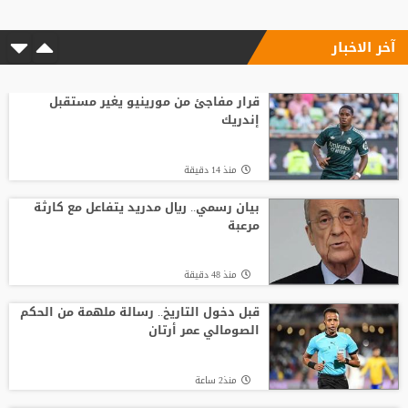
آخر الاخبار
منذ11 ساعة
من اللاعب العربي الذي قدم التعازي في
وفاة والد ميسي؟
قرار مفاجئ من مورينيو يغير مستقبل
إندريك
منذ10 ساعة
منذ 14 دقيقة
نجم الهلال السعودي يطلب الانضمام إلى
طرابزون
بيان رسمي.. ريال مدريد يتفاعل مع كارثة
مرعبة
منذ11 ساعة
منذ 48 دقيقة
حقيقة تعزية رونالدو لميسي بعد وفاة
والده..
قبل دخول التاريخ.. رسالة ملهمة من الحكم
الصومالي عمر أرتان
منذ9 ساعة
منذ2 ساعة