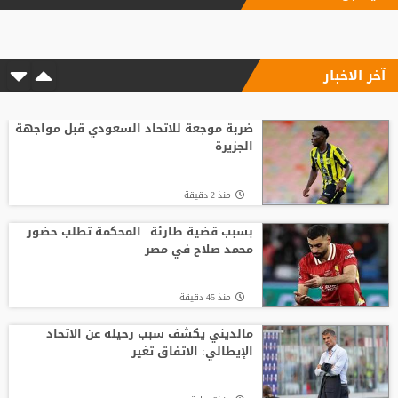
"اليويفا" يؤكد دفع مستحقات نهاية الخدمة
لموظفة ارتبطت بعلاقة مزعومة مع إنفانتينو
آخر الاخبار
منذ21 ساعة
شلباية يشعل ديربي الوحدات والفيصلي
مبكرًا برسالة نارية
ضربة موجعة للاتحاد السعودي قبل مواجهة
الجزيرة
منذ5 ساعة
منذ 2 دقيقة
انطلاق منافسات بطولة الحسن الدولية
العاشرة للتايكواندو
بسبب قضية طارئة.. المحكمة تطلب حضور
محمد صلاح في مصر
منذ19 ساعة
منذ 45 دقيقة
افتتاح دورة "سبارتاكياد شعوب روسيا" 2026
في يكاترينبورغ
مالديني يكشف سبب رحيله عن الاتحاد
الإيطالي: الاتفاق تغير
منذ17 ساعة