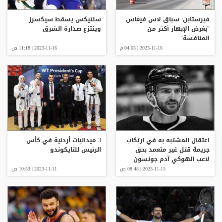
فيرستابن: سباق لاس فيغاس
سلتيكس يسقط سيكسرز
"بغرض الإبهار أكثر من
وينتزع صدارة الشرق
المنافسة"
2023-11-16 | 04:03 م
2023-11-16 | 11:18 ص
اعتقال المشتبه به في ارتكاب
3 ميداليات أردنية في كأس
جريمة قتل غير متعمد بحق
الرئيس للتايكوندو
لاعب الهوكي آدم جونسون
2023-11-15 | 08:48 ص
2023-11-11 | 10:53 ص