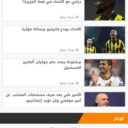
ديابي مع الاتحاد في قمة الجزيرة؟
منذ19 ساعة
منذ15 ساعة
الكشف عن كواليس التعاقد مع مدرب
الاهلي الجديد
الاتحاد يودع فابينيو برسالة مؤثرة
منذ22 ساعة
منذ15 ساعة
أغلى لاعب في تاريخ إفريقيا.. ديوماندي يترك
معسكر لايبزيغ للانضمام لريال مدريد
برشلونة يجمد حلم جوليان ألفاريز
المستحيل
منذ19 ساعة
منذ15 ساعة
الأمير علي بعد صرف مستحقات المنتخب: لن
أغير موقفي ولن نؤيد إنفانتينو
منذ17 ساعة
تويتر
فينيسيوس جونيور يمدد عقده مع ريال