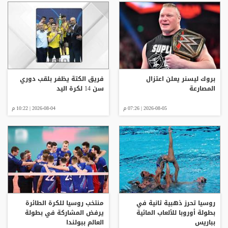
بروك ليسنر يعلن اعتزال
فريق الكتة يظفر بلقب دوري
المصارعة
سن 14 لكرة اليد
2026-08-05 | 07:26 م
2026-08-04 | 10:22 م
روسيا تحرز ذهبية ثانية في
منتخب روسيا للكرة الطائرة
بطولة أوروبا للألعاب المائية
يرفض المشاركة في بطولة
بباريس
العالم ببولندا