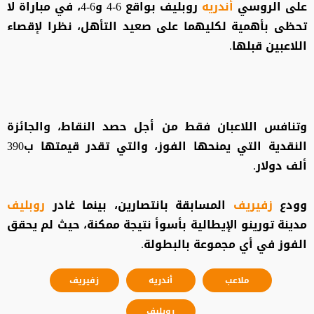
على الروسي
أندريه
روبليف بواقع 6-4 و6-4، في مباراة لا
تحظى بأهمية لكليهما على صعيد التأهل، نظرا لإقصاء
اللاعبين قبلها.
وتنافس اللاعبان فقط من أجل حصد النقاط، والجائزة
النقدية التي يمنحها الفوز، والتي تقدر قيمتها ب390
ألف دولار.
وودع
زفيريف
المسابقة بانتصارين، بينما غادر
روبليف
مدينة تورينو الإيطالية بأسوأ نتيجة ممكنة، حيث لم يحقق
الفوز في أي مجموعة بالبطولة.
ملاعب
أندريه
زفيريف
روبليف