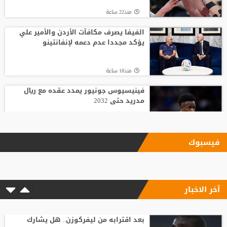
منذ22 ساعة
الفيفا يصرف مكافآت الأردن والأمير علي
يؤكد مجددا عدم دعمه لإنفانتينو
منذ18 ساعة
فينيسيوس جونيور يمدد عقده مع ريال
مدريد حتى 2032
منذ17 ساعة
فيسبوك
الاتحاد يودع فابينيو برسالة مؤثرة
آخر الاخبار
منذ15 ساعة
وسط صراع برشلونة وريال مدريد على ضمه..
رودري يحسم قراره ويختار وجهته المقبلة
بعد اقترابه من ليفركوزن.. هل يشارك