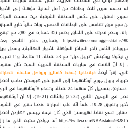
لعاشر توالياً في المنطقة الغربية، ضمن سلسلة مباريات السبت
 تحسم سوى ثلاث بطاقات من أصل ثمانية مؤهلة إلى الأدوار
لأسبوع المقبل، على عكس المنطقة الشرقية حيث حسمت المراكز
ً من سبع فرق تتنافس على البطاقات الخمس، وبات حالياً خارج السباق
بعد تلقيه خسارته الـ 38 في 80 مباراة، وعدم قدرته على اللحاق بدنفر (35 خسارة في 80)، م
مباراتين فقط. https://twitter.com/nuggets/status/982738345972281344 وتساوى دنفر التاسع بع
روولفز الثامن (آخر المراكز المؤهلة للأدوار النهائية). وسجل ويل
بارتون 31 نقطة لدنفر، وحقق الصربي نيكولا يوكيتش "تريبل دبل" مع 23 نقطة، 11 متابعة
 إلا أنّ اللافت في مباريات المنطقة الغربية السبت كان سقوط
ي. إقرأ أيضاً:
فيلادلفيا يُسقط كافاليرز ويواصل سلسلة انتصاراته
ستبروك وبول جورج أوكلاهوما إلى الفوز على هيوستن صاحب أفضل
سجل هذا الموسم (64 فوز مقابل 16 خسارة)، بتسجيل كلّ منهما 24 نقطة. وتقدم #أوكلاهوما في الر
الأول 36-30، بينما كان هيوستن الأفضل في الربعين الثاني (32-25) والثالث (21-19)، إلا أن أوكلا
كانت له الكلمة الأخيرة في الربع الأخير وتفوق 28-19، علماً أنّه قلب المباراة عندما حقق في الشو
25 نقطة متتالية مقابل تسع نقاط لهيوستن الذي كان نجمه جيمس #هاردن أفضل
مسجل مع 26 نقطة. https://twitter.com/NBA/status/982815638816284672 أما جولدن ستيت الذي ما ز