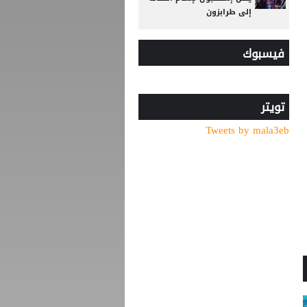
إلى طرابزون
رد صادم من نجم ريال مدريد
فيسبوك
على عرض سعودي !!
موعد توقيع عقد محمد صلاح
مع طرابزون
تويتر
جبهة أوروبية وصديق قديم..
Tweets by mala3eb
ماذا ينتظر صلاح في طرابزون؟
"اليويفا" يدخل تعديلات جذرية
على لائحة إيقاف اللاعبين
بسبب تراكم الإنذارات
اليوم الأصعب في الاهلي
المصري