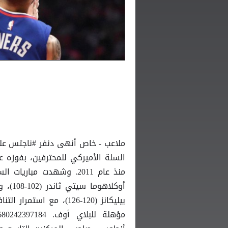
ملاعب - خاص أنهى دنفر #ناجتس على 
منذ عام 2011. وشهدت مب
أوكلا
بيليكانز (120-126)، 