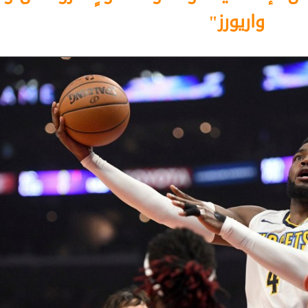
واريورز"