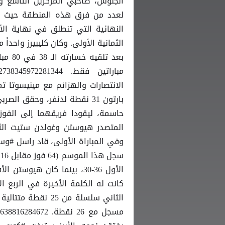
أنجلوس، صاحبي المركزين التاسع وا
لعدد من فرق هذه المنطقة حيث لم
النهائية التي تنطلق في نهاية ا
الثمانية الأولى. وكان كليبيرز واحدا
الانتصارات والهزائم مع مينيسوتا تمب
حاسمة، ليقودا فريقهما إلى الفوز.
المتصدر هيوستن وغولدن ستيت الثان
وفي المباراة الأولى، قاد راسل #و
الثاني سلسلة من 