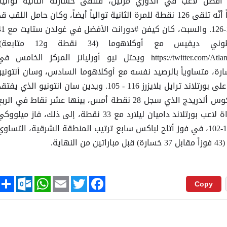
أفضل لاعب في الدوري مرتين، فتلقى خسارته الثانية توالياً،
والسادسة في آخر عشر مباريات، علماً أنّه تلقى 126 نقطة للمرة الثانية توالياً أيضاً، وكان حامل اللقب ق
خسر الخميس أمام أنديانا بايسرز 106-126. والسبت، كان كيفن #
نقطة و10 متابعات، وبرز أنطوني ديفيس مع أوكلاهوما (34 نقطة و12 متا
https://twitter.com/AtlantaFalcons/status/982711611088670720 ويحتل نيو أورليانز المركز الخامس ف
قة الغربية مع 46 فوزاً و34 خسارة، متساوياً بالرصيد نفسه مع أوكلاهوما السادس، وسان أنتوني
السابع الذي حقق السبت فوزاً مهماً على بورتلاند ترايل بلايزرز 116 - 105. ويدين سان انتونيو الذي يفت
أيضاً كاوهي لينارد، بفوزه إلى لاماركوس ألدريدج الذي سجل 28 نقطة أمس، بينها عشر نقاط في الر
الأخير. وكان أفضل مسجل في المباراة لاعب بورتلاند داميان ليلارد مع 33 نقطة، إلى ذلك، فاز ميلوو
باكس على نيويورك نيكس بنتيجة 115-102، في فوز أتاح لباكس سابع ترتيب المنطقة الشرقية، التساو
ة.
tlook.com
hare
WhatsApp
Email
Twitter
Facebook
Copy