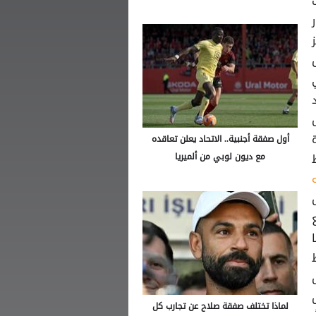
ع تبقي
دد
 و11 تمريرة
أول صفقة أجنبية.. الاتحاد يعلن تعاقده
مع ديون لوبي من ألميريا
بع
هوما
ط
ال
لماذا تختلف صفقة صلاح عن تجارب كل