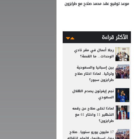
موعد توقيع عقد محمد صلاح مع طرابزون
الأكثر قراءة
رجلا أعمال في مقر نادي
الوحدات... ما القصة؟
بين إسبانيا والسعودية
وتركيا.. لماذا اختار صلاح
طرابزون سبور؟
نجم إيفرتون يصدم الهلال
السعودي
لماذا تخلى صلاح عن رقمه
الشهير 11 واختار 61 مع
طرابزون؟
17 مليون يورو سنويا.. صلاح
يصل إسطنبول لإتمام انتقاله