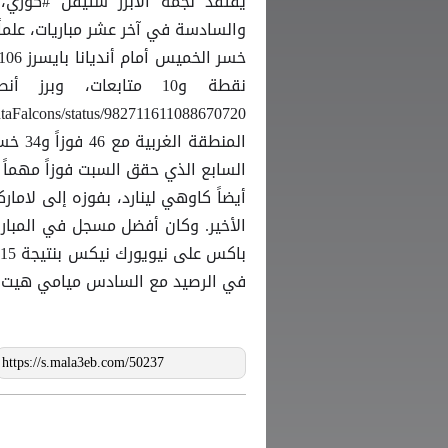
يفتقد نجمه الأبرز ستيفن #كوري، 
المنط
في الرصيد مع السادس ميامي هيت (43 فوزاً مقابل 37 خسارة) قبل مباراتين من النهاي