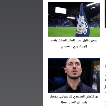
بدون مقابل.. بطل العالم السابق ينضم
إلى الدوري السعودي
ى
ز
من الأهلي السعودي للبريميرليج.. يايسله
وس
يقود نيوكاسل رسميًا