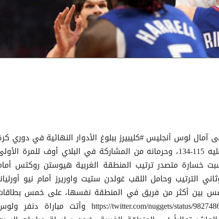
آمال لوس أنجليس #كليبيرز ببلوغ الأدوار النهائية في دوري كرة
السلة الأميركي للمحترفين، بفوزه عليه 115-134، وحرمانه من المشاركة في البلاي أوف للمرة الأول
اريات السبت خسارة متصدر ترتيب المنطقة الغربية هيوستن روكتس أمام
هوما سيتي ثاندر (102-108)، وثاني الترتيب وحامل اللقب غولدن ستيت واوريرز أمام نيو أورليان
مع استمرار التنافس بين أكثر من فريق في المنطقة نفسها، على خمس بطاقات
مؤهلة للبلاي أوف. https://twitter.com/nuggets/status/982748680242397184 وأتت مباراة دنفر ول