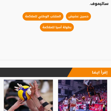
ساليموف.
حسين عشيش
المنتخب الوطني للملاكمة
بطولة آسيا للملاكمة
إقرأ ايضا