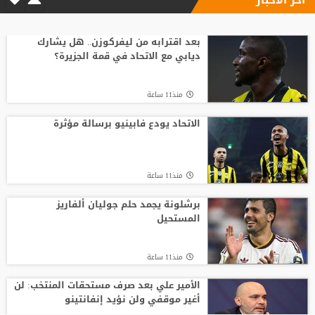
السباق على رئاسة "الفيفا".. أول رئيس
رابطة وطنية يعارض ترشيح القطري الخليفي
بعد اقترابه من ليفركوزن.. هل يشارك
ديابي مع الاتحاد في قمة الجزيرة؟
منذ15 ساعة
منذ11 ساعة
أسطورة التحكيم الإنجليزي يلحق بمحمد
صلاح في تركيا رسميًا
الاتحاد يودع فابينيو برسالة مؤثرة
منذ23 ساعة
منذ11 ساعة
مدرب الأهلي الجديد ينذر بموسم صفري ..
برشلونة يجمد حلم جوليان ألفاريز
المستحيل
منذ20 ساعة
منذ11 ساعة
الأمير علي بعد صرف مستحقات المنتخب: لن
أغير موقفي ولن نؤيد إنفانتينو