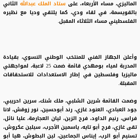
الماليزي، مساء الأربعاء، على
ستاد الملك عبدالله
الثاني
بالقويسمة، في لقاء ودي، كما يلتقي وديا مع نظيره
الفلسطيني مساء الثلاثاء المقبل.
وأعلن الجهاز الفني للمنتخب الوطني النسوي، بقيادة
المدربة لمياء بومهدي قائمة ضمت 25 لاعبة، لمواجهتي
ماليزيا وفلسطين في إطار الاستعدادات للاستحقاقات
المقبلة.
وضمت القائمة شرين الشلبي، ملك شنك، سرين احريبي،
جود العبادي، العنود غازي، رند أبوحسين، نور زوقش، لانا
فراس، رنيم الداود، فرح الزبن، ليان العجارمة، عليا نائل،
تقى غازي، فرح أبو تايه، ياسمين الأجرب، سيلين عكروش،
تسنيم أبو الرب، إيناس الجماعين، لين البطوش، هيا أبو