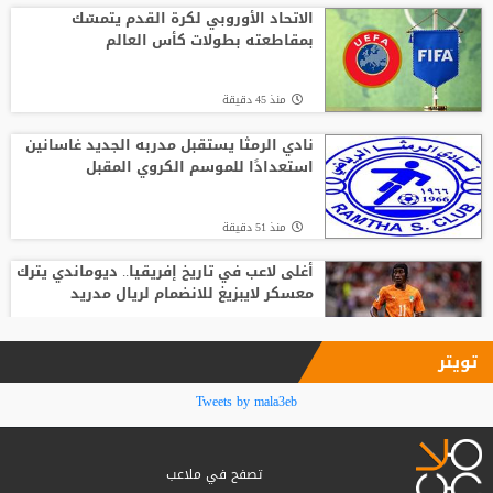
صلاح في تركيا رسميًا
الاتحاد الأوروبي لكرة القدم يتمسّك
بمقاطعته بطولات كأس العالم
منذ9 ساعة
منذ 45 دقيقة
من الأهلي السعودي للبريميرليج.. يايسله
يقود نيوكاسل رسميًا
نادي الرمثا يستقبل مدربه الجديد غاسانين
استعدادًا للموسم الكروي المقبل
منذ22 ساعة
منذ 51 دقيقة
أغلى لاعب في تاريخ إفريقيا.. ديوماندي يترك
معسكر لايبزيغ للانضمام لريال مدريد
منذ1 ساعة
تويتر
السباق على رئاسة "الفيفا".. أول رئيس
Tweets by mala3eb
رابطة وطنية يعارض ترشيح القطري
الخليفي
تصفح في ملاعب
منذ2 ساعة