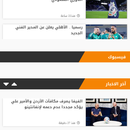
منذ22 ساعة
رسميا .. الأهلي يعلن عن المدير الفني
الجديد
منذ10 ساعة
فيسبوك
أول صفقة أجنبية.. الاتحاد يعلن تعاقده مع
ديون لوبي من ألميريا
آخر الاخبار
منذ22 ساعة
ضربة أوروبية.. مقترح إنفانتينو يلقى رفضًا
جديدًا
الفيفا يصرف مكافآت الأردن والأمير علي
يؤكد مجددا عدم دعمه لإنفانتينو
منذ21 ساعة
منذ 27 دقيقة
أسطورة التحكيم الإنجليزي يلحق بمحمد