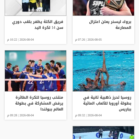
بروك ليسنر يعلن اعتزال
فريق الكتة يظفر بلقب دوري
المصارعة
سن 14 لكرة اليد
2026-08-05 | 07:26 م
2026-08-04 | 10:22 م
روسيا تحرز ذهبية ثانية في
منتخب روسيا للكرة الطائرة
بطولة أوروبا للألعاب المائية
يرفض المشاركة في بطولة
بباريس
العالم ببولندا
2026-08-04 | 09:32 م
2026-08-04 | 09:28 م