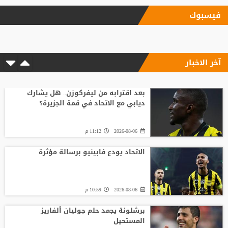
فيسبوك
آخر الاخبار
بعد اقترابه من ليفركوزن.. هل يشارك
ديابي مع الاتحاد في قمة الجزيرة؟
2026-08-06
11:12 م
الاتحاد يودع فابينيو برسالة مؤثرة
2026-08-06
10:59 م
برشلونة يجمد حلم جوليان ألفاريز
المستحيل