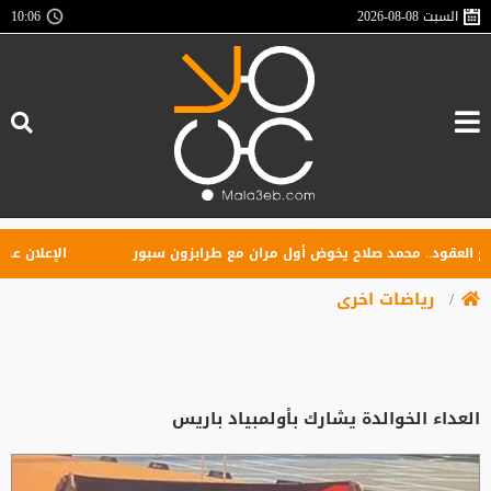
السبت
2026-08-08
10:07
قود.. محمد صلاح يخوض أول مران مع طرابزون سبور
الإعلان عن تأسي
رياضات اخرى
العداء الخوالدة يشارك بأولمبياد باريس