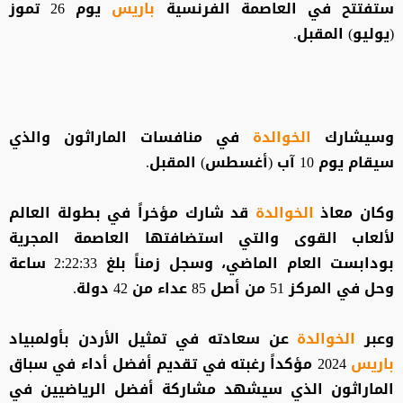
ستفتتح في العاصمة الفرنسية
باريس
يوم 26 تموز
(يوليو) المقبل.
وسيشارك
الخوالدة
في منافسات الماراثون والذي
سيقام يوم 10 آب (أغسطس) المقبل.
وكان معاذ
الخوالدة
قد شارك مؤخراً في بطولة العالم
لألعاب القوى والتي استضافتها العاصمة المجرية
بودابست العام الماضي، وسجل زمناً بلغ 2:22:33 ساعة
وحل في المركز 51 من أصل 85 عداء من 42 دولة.
وعبر
الخوالدة
عن سعادته في تمثيل الأردن بأولمبياد
باريس
2024 مؤكداً رغبته في تقديم أفضل أداء في سباق
الماراثون الذي سيشهد مشاركة أفضل الرياضيين في