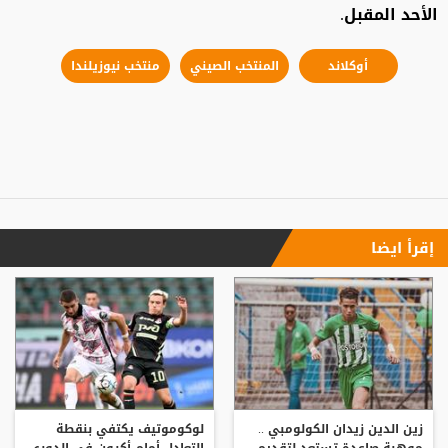
الأحد المقبل.
أوكلاند
المنتخب الصيني
منتخب نيوزيلندا
إقرأ ايضا
زين الدين زيدان الكولومبي ..
لوكوموتيف يكتفي بنقطة
موهبة صاعدة تستعد لتقديم
التعادل أمام أكرون في الدوري