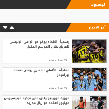
فيسبوك
"اليويفا" يؤكد دفع مستحقات نهاية الخدمة
لموظفة ارتبطت بعلاقة مزعومة مع إنفانتينو
آخر الاخبار
منذ17 ساعة
شلباية يشعل ديربي الوحدات والفيصلي
مبكرًا برسالة نارية
رسمياً | الاتحاد يوقع مع الراعي الرئيسي
للفريق خلال الموسم المقبل
منذ 37 دقيقة
منذ 10 دقيقة
انطلاق منافسات بطولة الحسن الدولية
العاشرة للتايكواندو
مفاجأة.. الأهلي المصري يرفض صفقة
بيراميدز
منذ14 ساعة
منذ 18 دقيقة
افتتاح دورة "سبارتاكياد شعوب روسيا" 2026
في يكاترينبورغ
جوزيه مورينيو يعلق على تجديد فينيسيوس
جونيور لعقده مع ريال مدريد