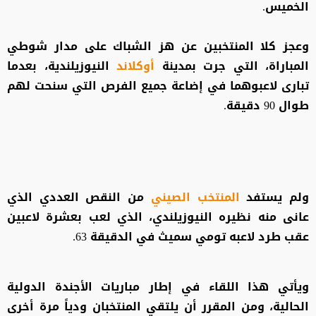
الخميس.
وعجز كلا المنتخبين عن هز الشباك على مدار شوطي
المباراة، التي جرت بمدينة
أوكلاند
النيوزيلندية، بعدما
تبارى لاعبوهما في إضاعة جميع الفرص التي سنحت لهم
طوال 90 دقيقة.
ولم يستفد
المنتخب الصيني
من النقص العددي الذي
عانى منه نظيره النيوزيلندي، الذي لعب بعشرة لاعبين
عقب طرد لاعبه تومي سميث في الدقيقة 63.
ويأتي هذا اللقاء في إطار مباريات الأجندة الدولية
الحالية، ومن المقرر أن يلتقي المنتخبان ودياً مرة أخرى