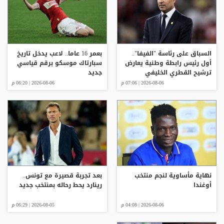
السباق على رئاسة "الفيفا"..
بعمر 16 عاما.. لاعب يدخل تاريخ
أول رئيس رابطة وطنية يعارض
سبارتاك موسكو برقم قياسي
ترشيح القطري الخليفي
جديد
2026-08-06 | 07:06 م
2026-08-06 | 06:20 م
نهاية مأساوية لنجم منتخب
بعد تجربة قصيرة مع تونس..
أوغندا
رينارد يحط رحاله بمنتخب جديد
2026-08-06 | 04:08 م
2026-08-05 | 06:29 م