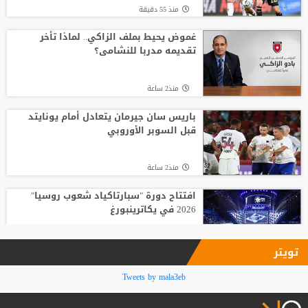
منذ 55 دقيقة
الاتحاد يواصل صدارة الدوري النسوي تحت 14
غموض يحيط بملف الزاكي.. لماذا تأخر
تقديمه مدربا للنشامى؟
منذ4 ساعة
منذ2 ساعة
وفاة والد ليونيل ميسي عن 68 عاما
باريس سان جيرمان يتعادل أمام يونايتد
قبل السوبر الأوروبي
منذ6 ساعة
منذ2 ساعة
افتتاح دورة "سبارتاكياد شعوب روسيا"
2026 في يكاترينبورغ
منذ3 ساعة
تويتر
برشلونة وريال مدريد ينعيان خورخي ميسي
Tweets by mala3eb