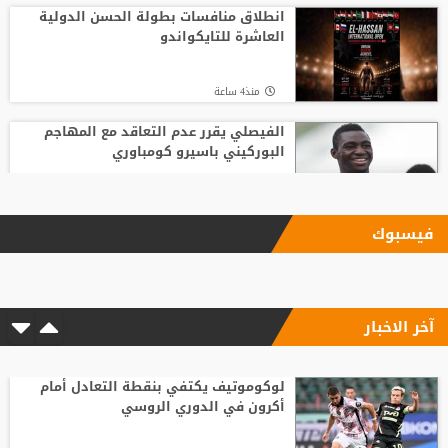
انطلاق منافسات بطولة الحسن الدولية
العاشرة للتايكواندو
منذ4 ساعة
الفيصلي يقرر عدم التعاقد مع المهاجم
البوركيني باسيرو كومباوري
منذ5 ساعة
فيسبوك
"اليويفا" يؤكد دفع مستحقات نهاية الخدمة
لموظفة ارتبطت بعلاقة مزعومة مع إنفانتينو
آخر الاخبار
منذ7 ساعة
الاتحاد الإنجليزي يقر قواعد جديدة بعد
مأساة وفاة لاعب شاب
لوكوموتيف يكتفي بنقطة التعادل أمام
أكرون في الدوري الروسي
منذ6 ساعة