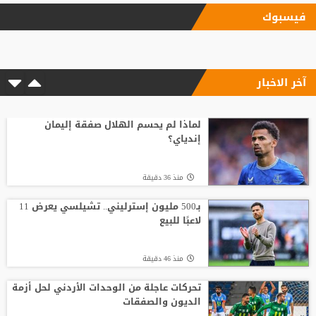
فيسبوك
بعد رفض السعودية.. نادٍ فرنسي يتوصل
لاتفاق مع هيثم حسن
آخر الاخبار
منذ7 ساعة
لويس فيغو يطالب برحيل إنفانتينو ويصفه
بـ"المخادع"
لماذا لم يحسم الهلال صفقة إليمان
إندياي؟
منذ22 ساعة
منذ 36 دقيقة
بعد حسم صفقة صلاح.. طرابزون سبور يكثف
ضغطه لضم نجم الهلال
بـ500 مليون إسترليني.. تشيلسي يعرض 11
لاعبًا للبيع
منذ24 ساعة
منذ 46 دقيقة
من الأهلي السعودي للبريميرليج.. يايسله
يقود نيوكاسل رسميًا
تحركات عاجلة من الوحدات الأردني لحل أزمة
الديون والصفقات