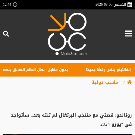
الخميس
2026-08-06
12:44
تينو يلقى رفضًا جديدًا
بدون مقابل.. بطل العالم السابق ينضم إلى ا
ملاعب دولية
رونالدو: قصتي مع منتخب البرتغال لم تنته بعد.. سأتواجد
في "يورو 2024"