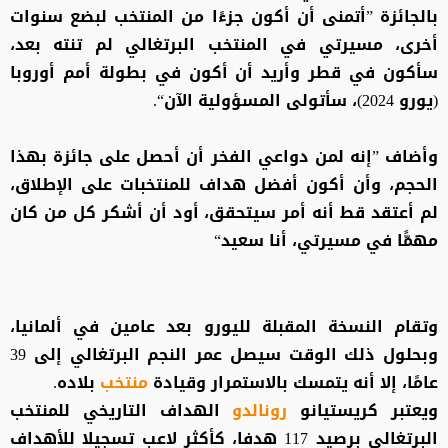
بالجائزة ”أتمنى أن أكون جزءًا من المنتخب لبضع سنوات
أخرى، مسيرتي في المنتخب البرتغالي لم تنته بعد،
سأكون في قطر وأريد أن أكون في بطولة أمم أوروبا
(يورو 2024)، سأتولى المسؤولية الآن“.
وأضاف ”إنه لمن دواعي الفخر أن أحصل على جائزة بهذا
الحجم، وأن أكون أفضل هداف للمنتخبات على الإطلاق،
لم أعتقد قط أنه أمر سيتحقق، أود أن أشكر كل من كان
مهمًّا في مسيرتي، أنا سعيد“
وتقام النسخة المقبلة لليورو بعد عامين في ألمانيا،
وبحلول ذلك الوقت سيصل عمر النجم البرتغالي إلى 39
عامًا، إلا أنه يتمسك بالاستمرار وقيادة
منتخب
بلاده.
ويعتبر كريستيانو
رونالدو
الهداف التاريخي للمنتخب
البرتغالي برصيد 117 هدفا، كأكثر لاعب تسجيلا للأهداف