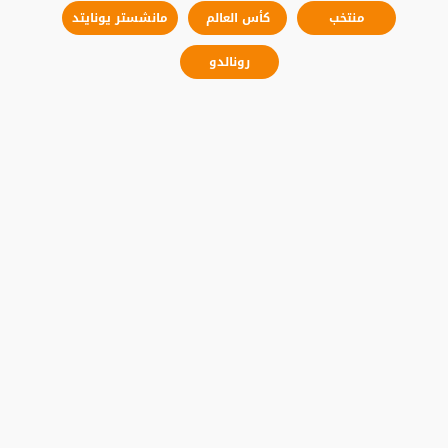
منتخب
كأس العالم
مانشستر يونايتد
رونالدو