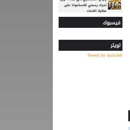
تحرك رسمي للاستحواذ على
ملكية الاتحاد
فيسبوك
مع انطلاق الموسم الكروي..
تطبيق تقنية حكم الفيديو
المساعد لأول مرة
باريس سان جيرمان يتوصل
تويتر
إلى اتفاق مع فيران توريس
Tweets by mala3eb
وفاة والد ليونيل ميسي عن
68 عاما
استقالة على طاولة مؤقتة
الفيصلي.. الحوراني يطلب
مغادرة اللجنة
قبل بداية الموسم الجديد..
رونالدو يوجه صدمة كبرى إلى
جماهير النصر السعودي