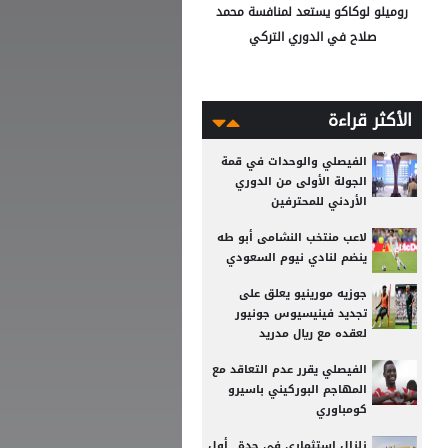
روميلو لوكاكو يستعد لمنافسة محمد
صلاح في الدوري التركي
الأكثر قراءة
الفيصلي والوحدات في قمة
الجولة الأولى من الدوري
الأردني للمحترفين
لاعب منتخب النشامى أبو طه
ينضم لنادي نيوم السعودي
جوزيه مورينيو يعلق على
تجديد فينيسيوس جونيور
لعقده مع ريال مدريد
الفيصلي يقرر عدم التعاقد مع
المهاجم البوركيني باسيرو
كومباوري
زلزال استثماري في جدة.. أول