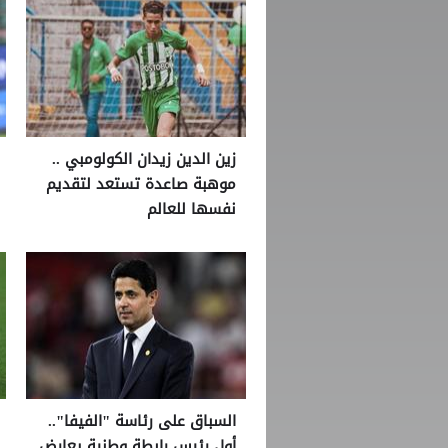
زين الدين زيدان الكولومبي ..
موهبة صاعدة تستعد لتقديم
نفسها للعالم
السباق على رئاسة "الفيفا"..
أول رئيس رابطة وطنية يعارض