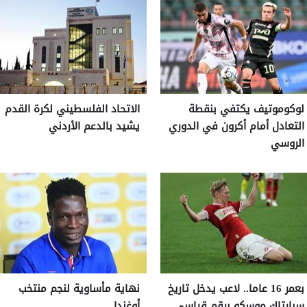
لوكوموتيف يكتفي بنقطة
الاتحاد الفلسطيني لكرة القدم
التعادل أمام أكرون في الدوري
يشيد بالدعم الأردني
الروسي
بعمر 16 عاما.. لاعب يدخل تاريخ
نهاية مأساوية لنجم منتخب
سبارتاك موسكو برقم قياسي
أوغندا