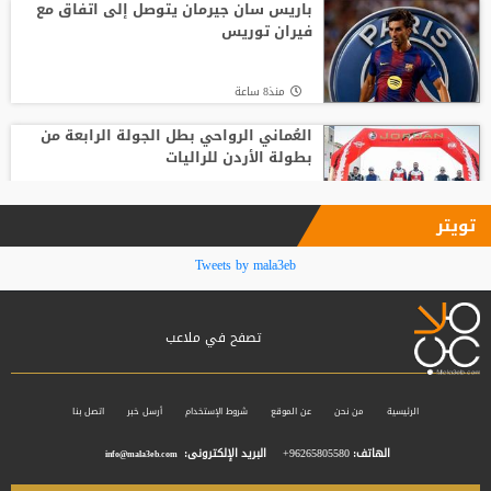
جديد
باريس سان جيرمان يتوصل إلى اتفاق مع
فيران توريس
منذ15 ساعة
منذ8 ساعة
العُماني الرواحي بطل الجولة الرابعة من
بطولة الأردن للراليات
منذ8 ساعة
تويتر
ريال مدريد يهزم فرينتسفاروش في مباراة
Tweets by mala3eb
ودية
تصفح في ملاعب
منذ8 ساعة
المنتخب الوطني ت 20 يتغلب على نظيره
الكويتي وديا
الرئيسية
من نحن
عن الموقع
شروط الإستخدام
أرسل خبر
اتصل بنا
الهاتف:
96265805580+
البريد الإلكترونى:
info@mala3eb.com
منذ9 ساعة