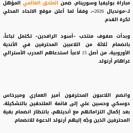
مباراة بوليفيا وسورينام، ضِمن
الملحق العالمي
المؤهل
لـ«مونديال 2026»، وفقاً لما أعلن موقع الاتحاد المحلي
لكرة القدم.
وبدأت صفوف منتخب «أسود الرافدين» تكتمل تباعاً،
بانضمام ثلاثة من اللاعبين المحترفين في الأندية
الأوروبية، من أصل 15 لاعباً استدعاهم المدرب الأسترالي
غراهام أرنولد.
وانضم اللاعبون المحترفون أمير العماري وميرخاس
دوسكي وحسين علي إلى قائمة الملتحقين بالتشكيلة،
بعد إكمال التزاماتهم مع أنديتهم، بانتظار انضمام بقية
المحترفين الذين وجَّه إليهم أرنولد الدعوة للانضمام.