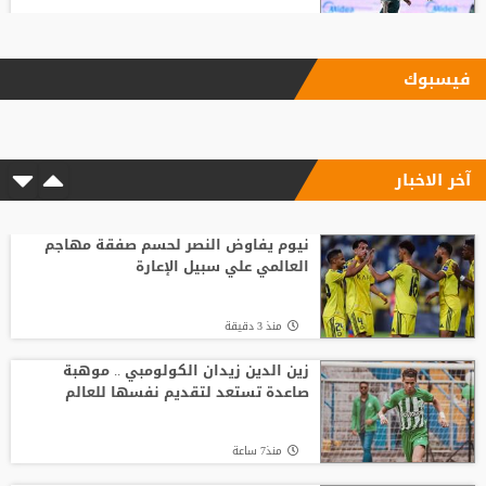
منذ8 ساعة
فيسبوك
ليفربول يحسم صفقة أراخو لاعب برشلونة
آخر الاخبار
منذ9 ساعة
الاتحاد الإنجليزي يقر قواعد جديدة بعد
مأساة وفاة لاعب شاب
نيوم يفاوض النصر لحسم صفقة مهاجم
العالمي علي سبيل الإعارة
منذ15 ساعة
منذ 3 دقيقة
انطلاق منافسات بطولة الحسن الدولية
العاشرة للتايكواندو
زين الدين زيدان الكولومبي .. موهبة
صاعدة تستعد لتقديم نفسها للعالم
منذ13 ساعة
منذ7 ساعة
لوكا زيدان يودع غرناطة ويوقع لناد إسباني