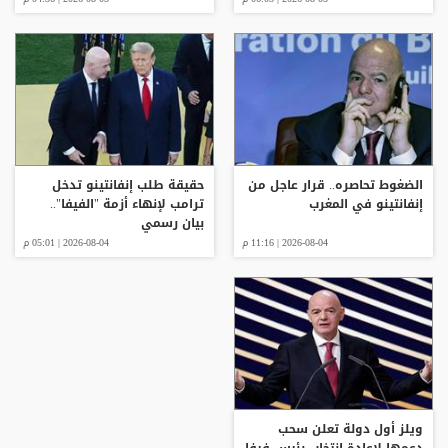
الضغوط تحاصره.. قرار عاجل من
حقيقة طلب إنفانتينو تدخل
إنفانتينو في المغرب
ترامب لإنهاء أزمة "الفيفا"..
بيان رسمي
2026-08-04 | 11:16 م
2026-08-04 | 05:01 م
ويلز أول دولة تعلن سحب
دعمها لإعادة انتخاب رئيس فيفا