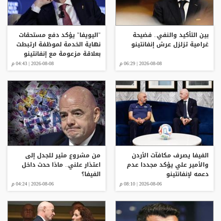
بين التأكيد والنفي.. فضيحة
"اليويفا" يؤكد دفع مستحقات
غرامية تزلزل عرش إنفانتينو
نهاية الخدمة لموظفة ارتبطت
بعلاقة مزعومة مع إنفانتينو
2026-08-08 | 06:29 م
2026-08-08 | 04:43 م
الفيفا يصرف مكافآت الأردن
من مشروع مثير للجدل إلى
والأمير علي يؤكد مجددا عدم
اعتذار علني.. ماذا حدث داخل
دعمه لإنفانتينو
الفيفا؟
2026-08-06 | 08:10 م
2026-08-06 | 04:24 م