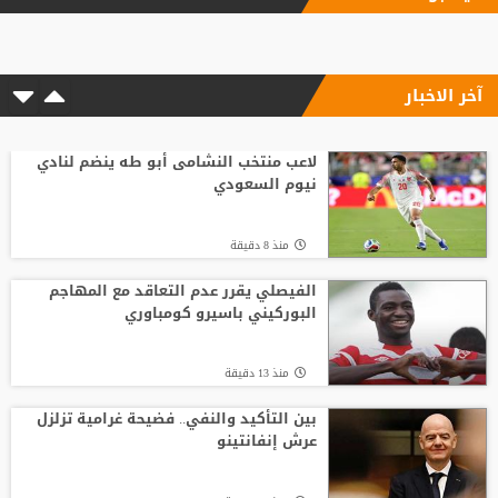
"النادي اتخذ قراره".. أول تعليق لسيميوني
على أزمة ألفاريز
آخر الاخبار
منذ2 ساعة
لوكا زيدان يودع غرناطة ويوقع لناد إسباني
جديد
لاعب منتخب النشامى أبو طه ينضم لنادي
نيوم السعودي
منذ1 ساعة
منذ 8 دقيقة
قبل بداية الموسم الجديد.. رونالدو يوجه
صدمة كبرى إلى جماهير النصر السعودي
الفيصلي يقرر عدم التعاقد مع المهاجم
البوركيني باسيرو كومباوري
منذ1 ساعة
منذ 13 دقيقة
تشيلسي يهزم ميلان بثلاثية نظيفة
بين التأكيد والنفي.. فضيحة غرامية تزلزل
عرش إنفانتينو
منذ 24 دقيقة