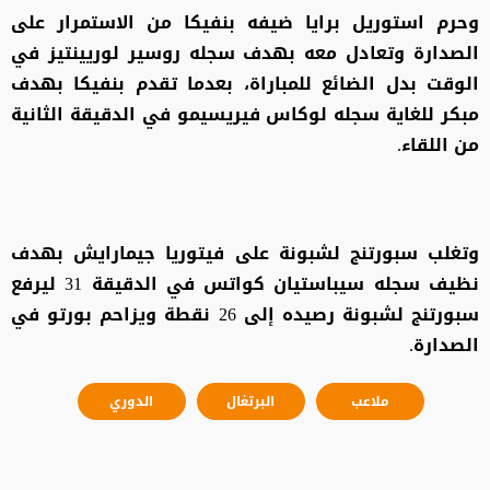
وحرم استوريل برايا ضيفه بنفيكا من الاستمرار على
الصدارة وتعادل معه بهدف سجله روسير لوريينتيز في
الوقت بدل الضائع للمباراة، بعدما تقدم بنفيكا بهدف
مبكر للغاية سجله لوكاس فيريسيمو في الدقيقة الثانية
من اللقاء.
وتغلب سبورتنج لشبونة على فيتوريا جيمارايش بهدف
نظيف سجله سيباستيان كواتس في الدقيقة 31 ليرفع
سبورتنج لشبونة رصيده إلى 26 نقطة ويزاحم بورتو في
الصدارة.
ملاعب
البرتغال
الدوري