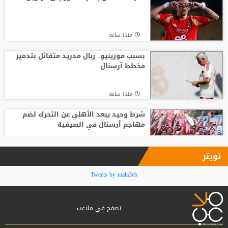
منذ24 ساعة
منذ1 ساعة
من الأهلي السعودي للبريميرليج.. يايسله
يقود نيوكاسل رسميًا
بسبب مورينيو.. ريال مدريد متفائل بتدمير
مخطط آرسنال
منذ12 ساعة
منذ1 ساعة
شرط وحيد يبعد الأهلي عن التحرك لضم
مهاجم أرسنال في الصيفية
منذ2 ساعة
تويتر
بعد رفض السعودية.. نادٍ فرنسي يتوصل
Tweets by mala3eb
لاتفاق مع هيثم حسن
تصفح في ملاعب
منذ2 ساعة