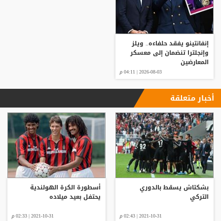
إنفانتينو يفقد حلفاءه.. ويلز
وإنجلترا تنضمان إلى معسكر
المعارضين
2026-08-03 | 04:11 م
أخبار متعلقة
بشكتاش يسقط بالدوري
أسطورة الكرة الهولندية
التركي
يحتفل بعيد ميلاده
2021-10-31 | 02:43 م
2021-10-31 | 02:33 م