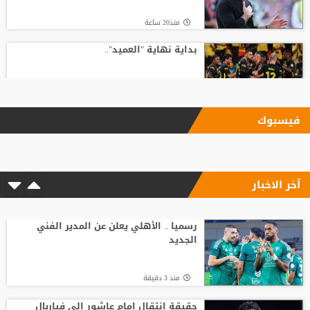
منذ20 ساعة
بداية نهاية "العميد"..
منذ24 ساعة
فيسبوك
بعد رفض السعودية.. نادٍ فرنسي يتوصل
لاتفاق مع هيثم حسن
آخر الاخبار
منذ2 ساعة
رد صادم من نجم ريال مدريد على عرض
سعودي !!
رسميا .. الأهلي يعلن عن المدير الفني
الجديد
منذ21 ساعة
منذ 3 دقيقة
الدرعية يتحرك لضم نجم الهلال !!!
حقيقة انتقال إمام عاشور إلى فياريال