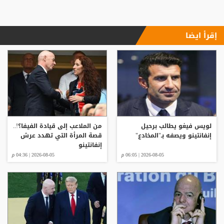
إقرأ ايضا
لويس فيغو يطالب برحيل
من الملاعب إلى قيادة الفيفا؟!..
إنفانتينو ويصفه بـ"المخادع"
قصة المرأة التي تهدد عرش
إنفانتينو
2026-08-05 | 06:05 م
2026-08-05 | 04:36 م