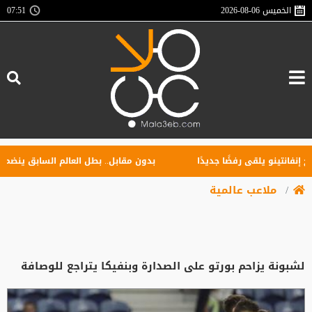
الخميس
2026-08-06
07:51
نتينو يلقى رفضًا جديدًا
بدون مقابل.. بطل العالم السابق ينضم إلى ا
ملاعب عالمية
لشبونة يزاحم بورتو على الصدارة وبنفيكا يتراجع للوصافة