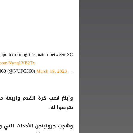
upporter during the match between SC
er.com/NynqLVB2Tx
— NUFC360 (@NUFC360)
March 19, 2023
وأبلغ لاعب كرة القدم وأربعة 
تعرضوا له.
وشجب جرونينجن الأحداث التي وقع