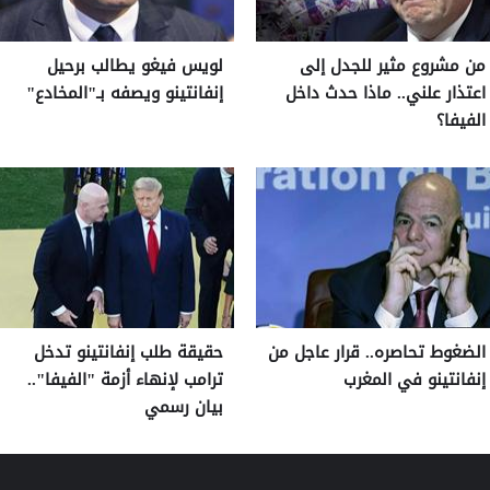
من مشروع مثير للجدل إلى
لويس فيغو يطالب برحيل
اعتذار علني.. ماذا حدث داخل
إنفانتينو ويصفه بـ"المخادع"
الفيفا؟
الضغوط تحاصره.. قرار عاجل من
حقيقة طلب إنفانتينو تدخل
إنفانتينو في المغرب
ترامب لإنهاء أزمة "الفيفا"..
بيان رسمي