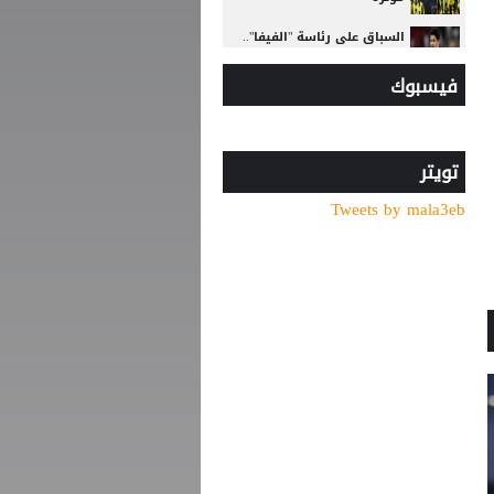
السباق على رئاسة "الفيفا"..
أول رئيس رابطة وطنية
فيسبوك
يعارض ترشيح القطري الخليفي
أسطورة التحكيم الإنجليزي
يلحق بمحمد صلاح في تركيا
رسميًا
تويتر
Tweets by mala3eb
مدرب الأهلي الجديد ينذر
بموسم صفري ..
عرض إماراتي يشعل أزمة
بيزيرا مع الزمالك المصري
بعد المونديال.. ميسي يواصل
تحطيم الأرقام