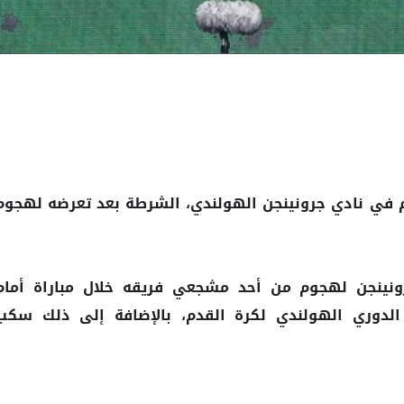
م في نادي جرونينجن الهولندي، الشرطة بعد تعرضه لهجوم
ونينجن لهجوم من أحد مشجعي فريقه خلال مباراة أمام
ين ضمن الجولة 26 من الدوري الهولندي لكرة القدم، بالإضافة إلى ذلك سكب