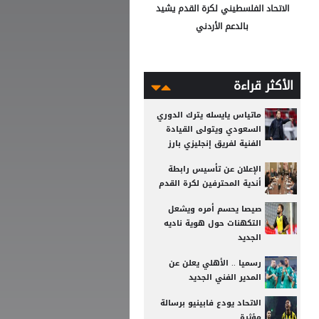
الاتحاد الفلسطيني لكرة القدم يشيد
بالدعم الأردني
الأكثر قراءة
ماتياس يايسله يترك الدوري
السعودي ويتولى القيادة
الفنية لفريق إنجليزي بارز
الإعلان عن تأسيس رابطة
أندية المحترفين لكرة القدم
صيصا يحسم أمره ويشعل
التكهنات حول هوية ناديه
الجديد
رسميا .. الأهلي يعلن عن
المدير الفني الجديد
الاتحاد يودع فابينيو برسالة
مؤثرة