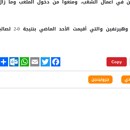
ن في أعمال الشغب، ومنعوا من دخول الملعب وما زال
وانتهت المباراة بين جرونينجن وهيرنفين والتي أقيمت الأحد الماضي بنتيجة 0
tlook.com
hare
WhatsApp
Email
Twitter
Facebook
Copy
دي
جرونينجن