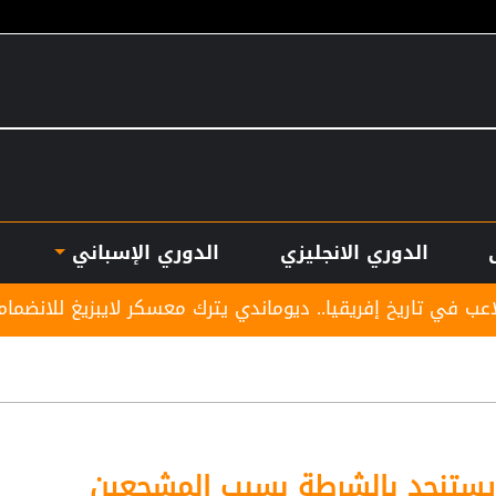
الدوري الانجليزي
الدوري الإسباني
ا.. ديوماندي يترك معسكر لايبزيغ للانضمام لريال مدريد
يستنجد بالشرطة بسبب المشجعين