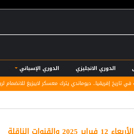
الدوري الانجليزي
الدوري الإسباني
 ديوماندي يترك معسكر لايبزيغ للانضمام لريال مدريد
ن
والقنوات الناقلة