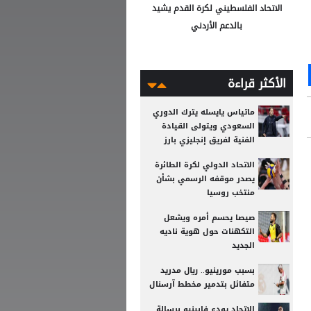
الاتحاد الفلسطيني لكرة القدم يشيد
بالدعم الأردني
Ou
S
الأكثر قراءة
ماتياس يايسله يترك الدوري
السعودي ويتولى القيادة
الفنية لفريق إنجليزي بارز
الاتحاد الدولي لكرة الطائرة
يصدر موقفه الرسمي بشأن
منتخب روسيا
صيصا يحسم أمره ويشعل
التكهنات حول هوية ناديه
الجديد
بسبب مورينيو.. ريال مدريد
متفائل بتدمير مخطط آرسنال
الاتحاد يودع فابينيو برسالة