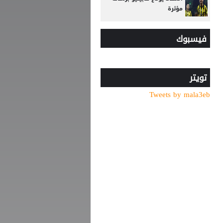
مؤثرة
السباق على رئاسة "الفيفا"..
فيسبوك
أول رئيس رابطة وطنية
يعارض ترشيح القطري الخليفي
الفيفا يصرف مكافآت الأردن
والأمير علي يؤكد مجددا عدم
تويتر
دعمه لإنفانتينو
Tweets by mala3eb
بعمر 16 عاما.. لاعب يدخل تاريخ
سبارتاك موسكو برقم قياسي
جديد
من مشروع مثير للجدل إلى
اعتذار علني.. ماذا حدث داخل
الفيفا؟
تحركات عاجلة من الوحدات
الأردني لحل أزمة الديون
والصفقات