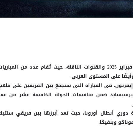
جدول مباريات اليوم الأربعاء 12 فبراير 2025 والقنوات الناقلة، حيث تُقام عدد من المباريا
يضًا على المستوى العربي.
يفرتون، في المباراة التي ستجمع بين الفريقين على ملعب
يرسيسايد ضمن منافسات الجولة الخامسة عشر من عمر
ت في بطولة دوري أبطال أوروبا، حيث تعد أبرزها بين فريقي سلتيك
وناكو وبنفيكا.