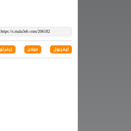
ليفربول
ميلان
إيفرتو